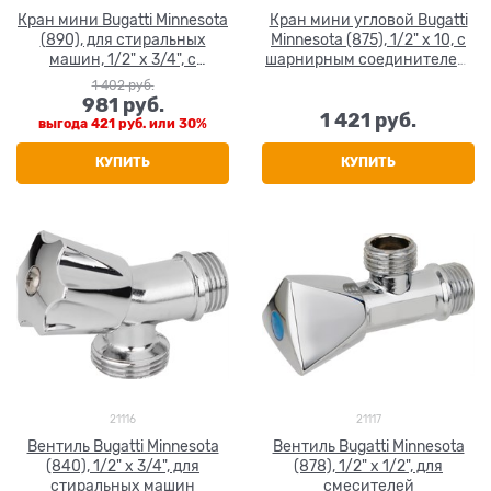
Кран мини Bugatti Minnesota
Кран мини угловой Bugatti
(890), для стиральных
Minnesota (875), 1/2" х 10, с
машин, 1/2" х 3/4", с
шарнирным соединителем,
фильтром и розеткой
фильтром, розеткой
1 402
 руб.
981
 руб.
1 421
 руб.
выгода
421 руб.
или
30%
КУПИТЬ
КУПИТЬ
21116
21117
Вентиль Bugatti Minnesota
Вентиль Bugatti Minnesota
(840), 1/2" х 3/4", для
(878), 1/2" х 1/2", для
стиральных машин
смесителей