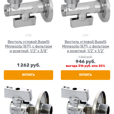
21110
21111
Вентиль угловой Bugatti
Вентиль угловой Bugatti
Minnesota (871), с фильтром
Minnesota (871), с фильтром
и розеткой, 1/2" х 3/8"
и розеткой, 1/2" х 1/2"
1 262
 руб.
946
 руб.
1 262
 руб.
выгода
316 руб.
или
25%
КУПИТЬ
КУПИТЬ