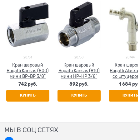
20751
20758
20744
Кран шаровый
Кран шаровый
Кран шаро
Bugatti Kansas (800)
Bugatti Kansas (810)
Bugatti Alaska 
мини ВР-ВР 3/8"
мини НР-НР 3/8"
со штуцером
(ручка) 3/
742
 руб.
892
 руб.
1 684
 руб
КУПИТЬ
КУПИТЬ
КУПИТЬ
МЫ В СОЦ СЕТЯХ