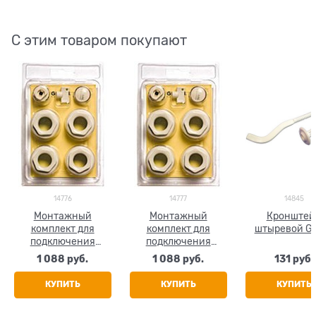
С этим товаром покупают
14776
14777
14845
Монтажный
Монтажный
Кронштей
комплект для
комплект для
штыревой Gl
подключения
подключения
радиатора Global,
радиатора Global,
1 088
 руб.
1 088
 руб.
131
 руб.
размер 1/2"
размер 3/4"
КУПИТЬ
КУПИТЬ
КУПИТЬ