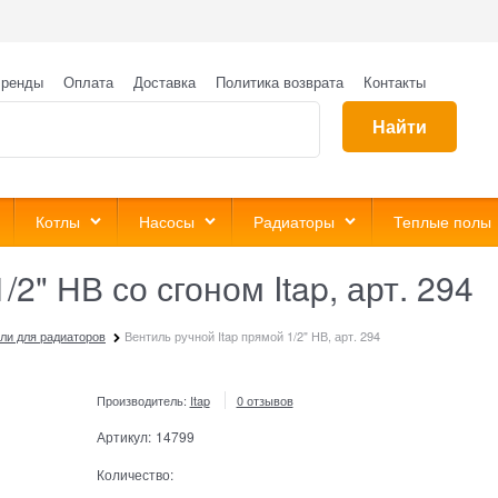
ренды
Оплата
Доставка
Политика возврата
Контакты
Найти
Котлы
Насосы
Радиаторы
Теплые полы
2" НВ со сгоном Itap, арт. 294
ли для радиаторов
Вентиль ручной Itap прямой 1/2" НВ, арт. 294
Производитель:
Itap
0 отзывов
Артикул:
14799
Количество: