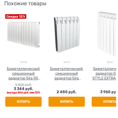
Похожие товары
Скидка 12%
14596
14614
14641
Биметаллический
Биметаллический
Биметалличе
секционный
секционный
радиатор Gl
радиатор Sira RS
радиатор Sira
STYLE EXTRA 5
500, 4 секций
GlaDiator 500, 4
секции
3 800
 руб.
секции
3 344
 руб.
2 480
 руб.
3 960
 руб
выгода
456 руб.
или
12%
КУПИТЬ
КУПИТЬ
КУПИТЬ