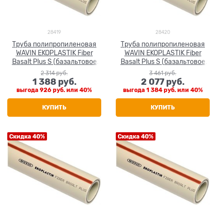
28419
28420
Труба полипропиленовая
Труба полипропиленовая
WAVIN EKOPLASTIK Fiber
WAVIN EKOPLASTIK Fiber
Basalt Plus S (базальтовое
Basalt Plus S (базальтовое
волокно) 50x6.9
волокно) 63x8.6
2 314
 руб.
3 461
 руб.
1 388
 руб.
2 077
 руб.
выгода
926 руб.
или
40%
выгода
1 384 руб.
или
40%
КУПИТЬ
КУПИТЬ
Скидка 40%
Скидка 40%