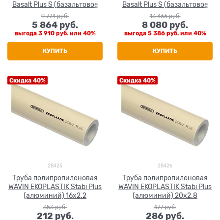
Basalt Plus S (базальтовое
Basalt Plus S (базальтовое
волокно) 110x12.3
волокно) 125x14.0
9 774
 руб.
13 466
 руб.
5 864
 руб.
8 080
 руб.
выгода
3 910 руб.
или
40%
выгода
5 386 руб.
или
40%
КУПИТЬ
КУПИТЬ
Скидка 40%
Скидка 40%
28425
28426
Труба полипропиленовая
Труба полипропиленовая
WAVIN EKOPLASTIK Stabi Plus
WAVIN EKOPLASTIK Stabi Plus
(алюминий) 16x2.2
(алюминий) 20x2.8
353
 руб.
477
 руб.
212
 руб.
286
 руб.