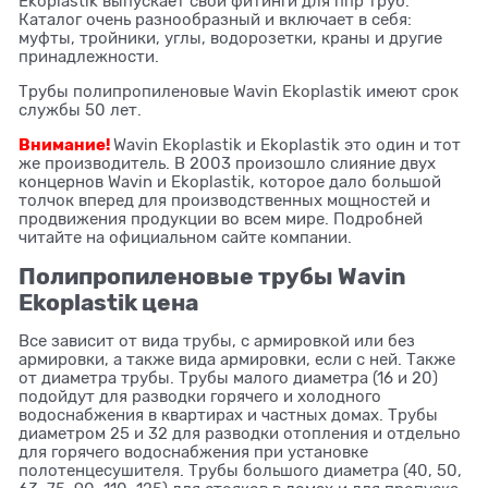
Ekoplastik выпускает свои фитинги для ппр труб.
Каталог очень разнообразный и включает в себя:
муфты, тройники, углы, водорозетки, краны и другие
принадлежности.
Трубы полипропиленовые Wavin Ekoplastik имеют срок
службы 50 лет.
Внимание
!
Wavin Ekoplastik и Ekoplastik это один и тот
же производитель. В 2003 произошло слияние двух
концернов Wavin и Ekoplastik, которое дало большой
толчок вперед для производственных мощностей и
продвижения продукции во всем мире. Подробней
читайте на официальном сайте компании.
Полипропиленовые трубы Wavin
Ekoplastik цена
Все зависит от вида трубы, с армировкой или без
армировки, а также вида армировки, если с ней. Также
от диаметра трубы. Трубы малого диаметра (16 и 20)
подойдут для разводки горячего и холодного
водоснабжения в квартирах и частных домах. Трубы
диаметром 25 и 32 для разводки отопления и отдельно
для горячего водоснабжения при установке
полотенцесушителя. Трубы большого диаметра (40, 50,