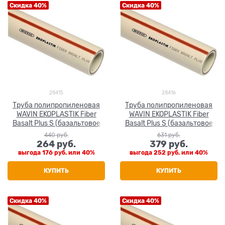
Скидка 40%
Скидка 40%
28415
28416
Труба полипропиленовая
Труба полипропиленовая
WAVIN EKOPLASTIK Fiber
WAVIN EKOPLASTIK Fiber
Basalt Plus S (базальтовое
Basalt Plus S (базальтовое
волокно) 20x2.8
волокно) 25x3.5
440
 руб.
631
 руб.
264
 руб.
379
 руб.
выгода
176 руб.
или
40%
выгода
252 руб.
или
40%
КУПИТЬ
КУПИТЬ
Скидка 40%
Скидка 40%