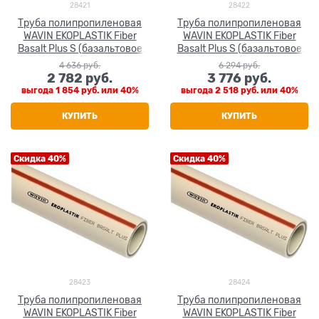
28421
28422
Труба полипропиленовая
Труба полипропиленовая
WAVIN EKOPLASTIK Fiber
WAVIN EKOPLASTIK Fiber
Basalt Plus S (базальтовое
Basalt Plus S (базальтовое
волокно) 75x8.4
волокно) 90x10.1
4 636
 руб.
6 294
 руб.
2 782
 руб.
3 776
 руб.
выгода
1 854 руб.
или
40%
выгода
2 518 руб.
или
40%
КУПИТЬ
КУПИТЬ
Скидка 40%
Скидка 40%
28423
28424
Труба полипропиленовая
Труба полипропиленовая
WAVIN EKOPLASTIK Fiber
WAVIN EKOPLASTIK Fiber