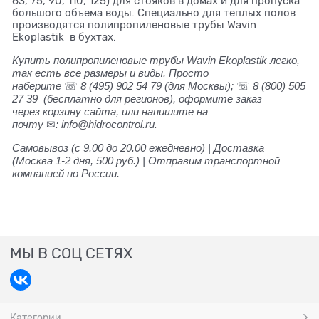
63, 75, 90, 110, 125) для стояков в домах и для пропуска
большого объема воды. Специально для теплых полов
производятся полипропиленовые трубы Wavin
Ekoplastik в бухтах.
Купить
полипропиленовые трубы
Wavin Ekoplastik
легко,
так есть все размеры и виды. Просто
наберите
☏
8 (495) 902 54 79
(для Москвы);
☏
8 (800) 505
27 39
(бесплатно для регионов), оформите заказ
через корзину сайта, или
напишите на
почту
✉
: info@hidrocontrol.ru.
Самовывоз (с 9.00 до 20.00 ежедневно) | Доставка
(Москва 1-2 дня, 500 руб.) | Отправим транспортной
компанией по России.
МЫ В СОЦ СЕТЯХ
Категории