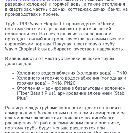
разводки холодной и горячей воды, а также отопления
в квартирах, частных домах, коттеджах, дачах, банях, на
производствах и прочее.
Трубы PPR Wavin Ekoplastik производятся в Чехии,
поэтому часто их еще называют просто чешский
полипропилен. На всех этапах изготовления они
проходят точный контроль качества по самым высшим
европейским нормам. Покупая пластиковую трубу
Wavin Ekoplastik вы выбираете качество и надежность.
В зависимости от места установки чешские трубы
делятся для:
Холодного водоснабжения (холодная вода) – PN10
Холодного и горячего водоснабжения (холодная и
горячая вода) – PN16, PN20
Отопления – армирование базальтовым волокном
(Fiber Basalt Plus), армирование алюминием (Stabi
Plus)
Разница между трубами экопластик для отопления с
армированием базальтовым волокном и армированием
алюминием заключается в показателях линейного
расширения. У труб с алюминиевым слоем оно ниже,
поэтому трубы будут меньше расширятся при
прохождении через них теплоносителя. Минусом же