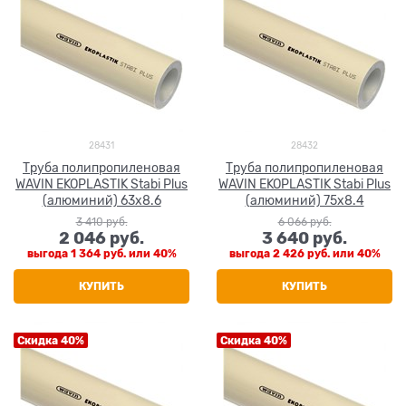
28431
28432
Труба полипропиленовая
Труба полипропиленовая
WAVIN EKOPLASTIK Stabi Plus
WAVIN EKOPLASTIK Stabi Plus
(алюминий) 63x8.6
(алюминий) 75x8.4
3 410
 руб.
6 066
 руб.
2 046
 руб.
3 640
 руб.
выгода
1 364 руб.
или
40%
выгода
2 426 руб.
или
40%
КУПИТЬ
КУПИТЬ
Скидка 40%
Скидка 40%