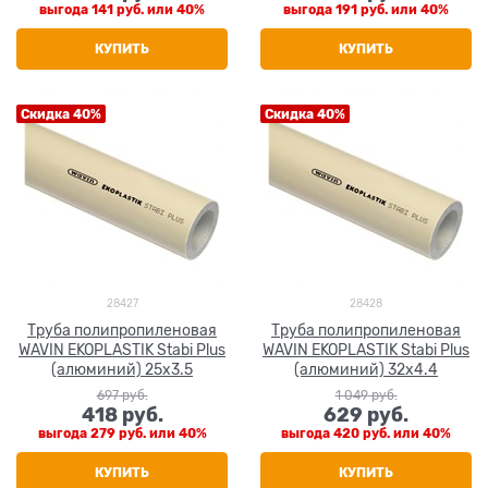
выгода
141 руб.
или
40%
выгода
191 руб.
или
40%
КУПИТЬ
КУПИТЬ
Скидка 40%
Скидка 40%
28427
28428
Труба полипропиленовая
Труба полипропиленовая
WAVIN EKOPLASTIK Stabi Plus
WAVIN EKOPLASTIK Stabi Plus
(алюминий) 25x3.5
(алюминий) 32x4.4
697
 руб.
1 049
 руб.
418
 руб.
629
 руб.
выгода
279 руб.
или
40%
выгода
420 руб.
или
40%
КУПИТЬ
КУПИТЬ