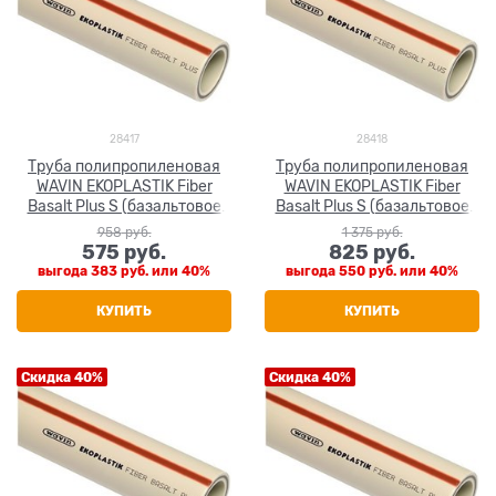
28417
28418
Труба полипропиленовая
Труба полипропиленовая
WAVIN EKOPLASTIK Fiber
WAVIN EKOPLASTIK Fiber
Basalt Plus S (базальтовое
Basalt Plus S (базальтовое
волокно) 32x4.4
волокно) 40x5.5
958
 руб.
1 375
 руб.
575
 руб.
825
 руб.
выгода
383 руб.
или
40%
выгода
550 руб.
или
40%
КУПИТЬ
КУПИТЬ
Скидка 40%
Скидка 40%