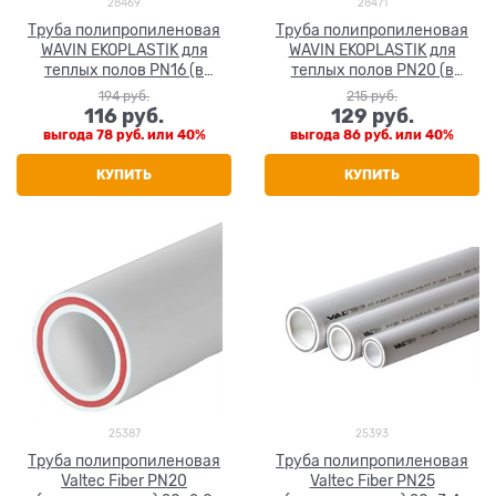
28469
28471
Труба полипропиленовая
Труба полипропиленовая
WAVIN EKOPLASTIK для
WAVIN EKOPLASTIK для
теплых полов PN16 (в
теплых полов PN20 (в
бухтах) 20x2.8
бухтах) 20x3.4
194
 руб.
215
 руб.
116
 руб.
129
 руб.
выгода
78 руб.
или
40%
выгода
86 руб.
или
40%
КУПИТЬ
КУПИТЬ
25387
25393
Труба полипропиленовая
Труба полипропиленовая
Valtec Fiber PN20
Valtec Fiber PN25