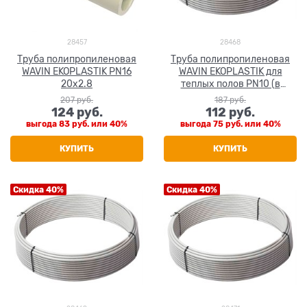
28457
28468
Труба полипропиленовая
Труба полипропиленовая
WAVIN EKOPLASTIK PN16
WAVIN EKOPLASTIK для
20x2.8
теплых полов PN10 (в
бухтах) 20x2.2
207
 руб.
187
 руб.
124
 руб.
112
 руб.
выгода
83 руб.
или
40%
выгода
75 руб.
или
40%
КУПИТЬ
КУПИТЬ
Скидка 40%
Скидка 40%