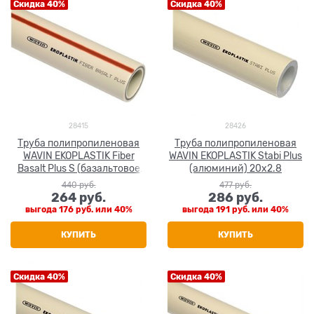
Скидка 40%
Скидка 40%
28415
28426
Труба полипропиленовая
Труба полипропиленовая
WAVIN EKOPLASTIK Fiber
WAVIN EKOPLASTIK Stabi Plus
Basalt Plus S (базальтовое
(алюминий) 20x2.8
волокно) 20x2.8
440
 руб.
477
 руб.
264
 руб.
286
 руб.
выгода
176 руб.
или
40%
выгода
191 руб.
или
40%
КУПИТЬ
КУПИТЬ
Скидка 40%
Скидка 40%