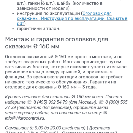
шт.), гайки (6 шт.), шайбы (количество в
зависимости от модели);
инструкция по эксплуатации (
Оголовок для
скважины. Инструкция по эксплуатации. Скачать в
pdf
).
гарантийный талон.
Монтаж и гарантия оголовков для
скважин Ø 160 мм
Оголовок скважинный Ø 160 мм прост в монтаже, и не
требует сварочных работ. Монтаж происходит путем
затягивания болтов, которые сжимают уплотнительное
резиновое кольцо между крышкой, и прижимным
фланцем. Во время эксплуатации оголовок не требует
никакого технического обслуживания. Гарантия на
оголовок для скважины Ø 160 мм — 3 года.
Купить оголовок для скважины
Ø
160 мм легко. Просто
наберите
☏ 8
(495) 902 54 79
(для Москвы),
☏
8 (800) 505
27 39
(бесплатно для регионов), оформите заказ
через корзину сайта, или напишите на почту:
✉
info@hidrocontrol.ru.
Самовывоз (с 9.00 до 20.00 ежедневно) | Доставка