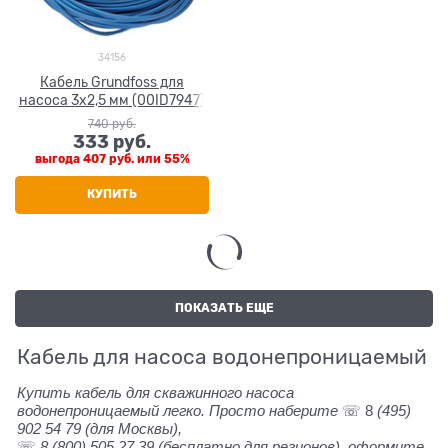
34156
Кабель Grundfoss для
насоса 3x2,5 мм (00ID7947)
740
 руб.
333
 руб.
выгода
407 руб.
или
55%
КУПИТЬ
ПОКАЗАТЬ ЕЩЕ
Кабель для насоса водонепроницаемый
Купить кабель для скважинного насоса
водонепроницаемый легко. Просто наберите
☏ 8
(495)
902 54 79
(для Москвы),
☏
8 (800) 505 27 39
(бесплатно для регионов), оформите