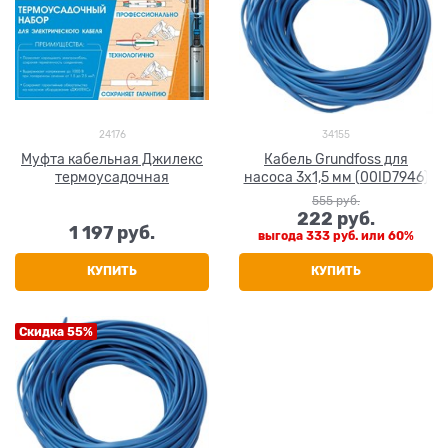
24176
34155
Муфта кабельная Джилекс
Кабель Grundfoss для
термоусадочная
насоса 3x1,5 мм (00ID7946)
555
 руб.
222
 руб.
1 197
 руб.
выгода
333 руб.
или
60%
КУПИТЬ
КУПИТЬ
Скидка 55%