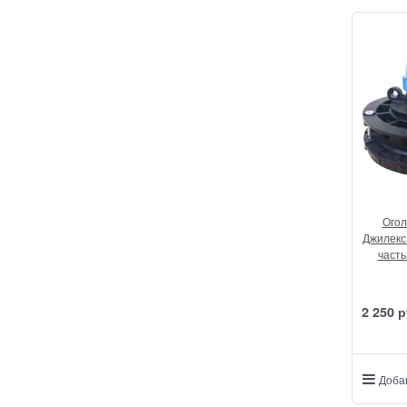
Огол
Джилекс 
част
2 250
 р
Доба