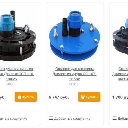
вок для скважины из
Оголовок для скважины
Оголо
ка Джилекс ОСП 110-
Джилекс из чугуна ОС-107-
Джилекс 
130/25
127/32
часть
34833
24128
уб.
6 747
 руб.
1 700
 р
Купить
Купить
вить в сравнение
Добавить в сравнение
Добав