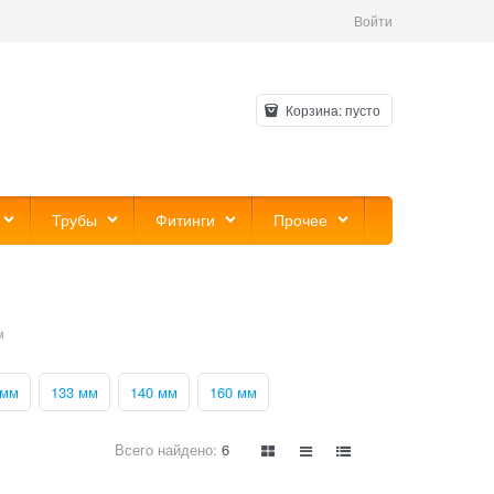
Войти
Корзина:
пусто
Трубы
Фитинги
Прочее
м
 мм
133 мм
140 мм
160 мм
Всего найдено:
6