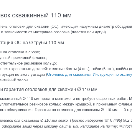
вок скважинный 110 мм
ены оголовки для скважин (ОС), имеющим наружным диаметр обсадной т
, в зависимости от материала оголовка (пластик или чугун).
тация ОС на Ø трубы 110 мм
шка оголовка в сборе;
унный прижимной фланец;
отнительное резиновое кольцо;
плект крепежных деталей: стяжные болты (4 шт.), гайки (6 шт.), шайбы (
трукция по эксплуатации (
Оголовок для скважины. Инструкция по эксплу
антийный талон.
и гарантия оголовков для скважин Ø 110 мм
скважинный Ø 110 мм прост в монтаже, и не требует сварочных работ. 
плотнительное резиновое кольцо между крышкой, и прижимным фланцем.
ого обслуживания. Гарантия на оголовок для скважины Ø 110 мм — 3 го
головок для скважины
Ø
110 мм легко. Просто наберите
☏ 8
(495) 902 
, оформите заказ через корзину сайта, или напишите на почту:
✉
info@