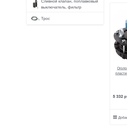
Сливной клапан, поплавковый
выключатель, фильтр
Трос
Оголо
пласти
5 332
 р
Доба