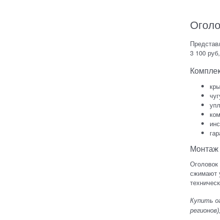
Оголо
Представл
3 100 руб
Комплек
кры
чуг
упл
ком
инс
гар
Монтаж 
Оголовок 
сжимают у
техническ
Купить о
регионов)