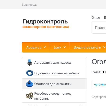
Ваш город:
О нас
Б
Арматура
Баки
Водонагреватели
Ого
Автоматика для насоса
Главная
Водонепроницаемый кабель
Оголовок для скважины
чугунны
Резьбовое соединение,
Сортировк
пятёрник