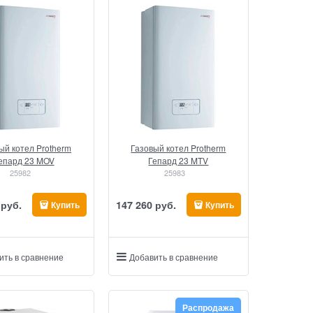
ый котел Protherm
Газовый котел Protherm
епард 23 MOV
Гепард 23 MTV
25982
25983
 руб.
147 260
 руб.
Купить
Купить
ить в сравнение
Добавить в сравнение
Распродажа