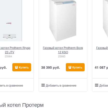
 котел Protherm Ягуар
Газовый котел Protherm Волк
Газовый
23 JTV
12 KSO
25984
25985
 руб.
38 395
 руб.
41 087
 
Купить
Купить
вить в сравнение
Добавить в сравнение
Добав
ый котел Протерм