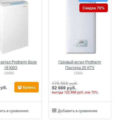
Скидка 70%
 котел Protherm Волк
Газовый котел Protherm
16 KSO
Пантера 25 KTV
25986
13894
175 565
 руб.
руб.
Купить
52 669
 руб.
выгода
122 896 руб.
или
70%
ить в сравнение
Добавить в сравнение