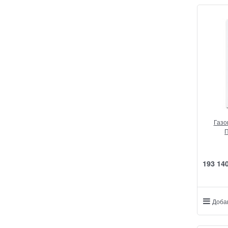
Газо
П
193 14
Доба