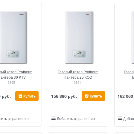
вый котел Protherm
Газовый котел Protherm
Газов
антера 30 KTV
Пантера 25 КОО
П
13895
13891
0
 руб.
156 880
 руб.
162 060
Купить
Купить
вить в сравнение
Добавить в сравнение
Добав