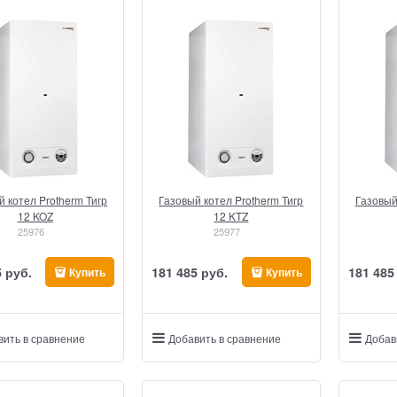
й котел Protherm Тигр
Газовый котел Protherm Тигр
Газовый
12 KOZ
12 KTZ
25976
25977
5
 руб.
181 485
 руб.
181 485
Купить
Купить
вить в сравнение
Добавить в сравнение
Добав