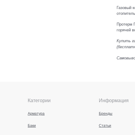
Газовый к
отопител
Протерм П
горячей 
Купить га
(бесплатн
Самовывоз
Категории
Информация
Арматура
Бренды
Баки
Статьи