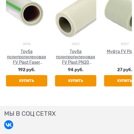
14916
14907
15997
Труба
Труба
Муфта FV Pla
полипропиленовая
полипропиленовая
FV Plast Faser
FV Plast PN20
(стекловолокно)
20x3.4
192
 руб.
94
 руб.
27
 руб.
20x3.4
КУПИТЬ
КУПИТЬ
КУПИТЬ
МЫ В СОЦ СЕТЯХ