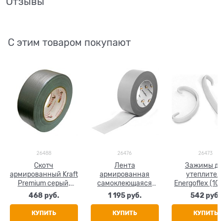
Отзывы
С этим товаром покупают
26488
26476
26473
Скотч
Лента
Зажимы д
армированный Kraft
армированная
утеплите
Premium серый,
самоклеющаяся
Energoflex (10
ширина 50 мм
Energoflex 48 мм х
468
 руб.
1 195
 руб.
542
 руб.
50 м (серая)
КУПИТЬ
КУПИТЬ
КУПИТЬ