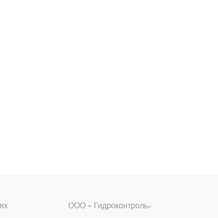
ях
ООО « Гидроконтроль
»