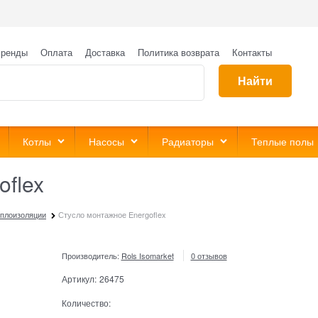
ренды
Оплата
Доставка
Политика возврата
Контакты
Найти
Котлы
Насосы
Радиаторы
Теплые полы
oflex
еплоизоляции
Стусло монтажное Energoflex
Производитель:
Rols Isomarket
0 отзывов
Артикул:
26475
Количество: