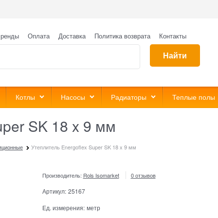
ренды
Оплата
Доставка
Политика возврата
Контакты
Найти
Котлы
Насосы
Радиаторы
Теплые полы
uper SK 18 x 9 мм
ляционные
Утеплитель Energoflex Super SK 18 x 9 мм
Производитель:
Rols Isomarket
0 отзывов
Артикул:
25167
Ед. измерения:
метр