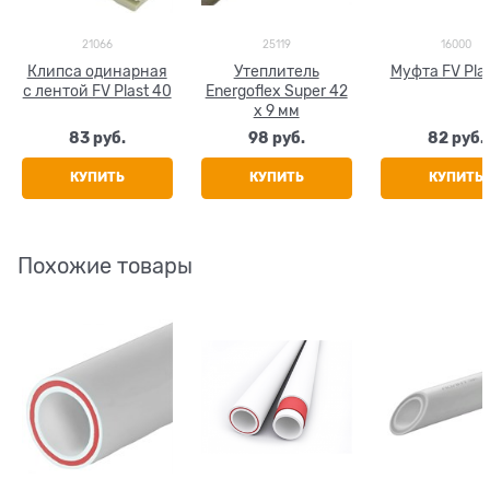
21066
25119
16000
Клипса одинарная
Утеплитель
Муфта FV Pla
с лентой FV Plast 40
Energoflex Super 42
x 9 мм
83
 руб.
98
 руб.
82
 руб.
КУПИТЬ
КУПИТЬ
КУПИТЬ
Похожие товары