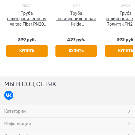
25390
19142
29393
Труба
Труба
Труба
полипропиленовая
полипропиленовая
полипропиле
Valtec Fiber PN20
Kalde
Политэк PN2
(стекловолокно)
(стекловолокно)
7,4 (стекловол
40x5.5
PN20 40x5.5
40x5.5
399
 руб.
427
 руб.
392
 руб.
КУПИТЬ
КУПИТЬ
КУПИТЬ
МЫ В СОЦ СЕТЯХ
Категории
Информация