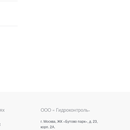
ях
ООО « Гидроконтроль
»
г. Москва, ЖК «Бутово парк», д. 23,
е
корп. 2А.