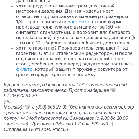
давления воды
хотите редуктор с манометром, для точной
настройки давления. Данная модель имеет
отверстие под радиальный манометр с размером
1/4". Просто выберите
манометр
: любой фирмы-
производителя; нужного вам диаметра (50 мм
считается стандартным, и подходит для бытового
использования); нужного вам диапазона давления (6
- ти или 10 - барового обычно бывает достаточно)
хотите гарантию? Производитель Icma дает 1 год
гарантии. С этим итальянским редуктором, и после
года использования, волноваться за прибор не
стоит, особенно, если перед редуктором поставить
фильтр
, который защитит пружину редуктора от
грязи, и предотвратит его поломку.
Купить редуктор давления Icma 1/2" с отверстием под
радиальный манометр легко.
Просто наберите
☏
8 (495)90254 79
(для
Москвы);
☏
8 (800) 505 27 39
(бесплатно для регионов), оф
ормите заказ через корзину сайта, или напишите на
почту:
✉
info@hidrocontrol.ru. Самовывоз (с 9.00 до 20.00
ежедневно) | Доставка (Москва 1-2 дня, 500 руб.) |
Отправим ТК по всей России