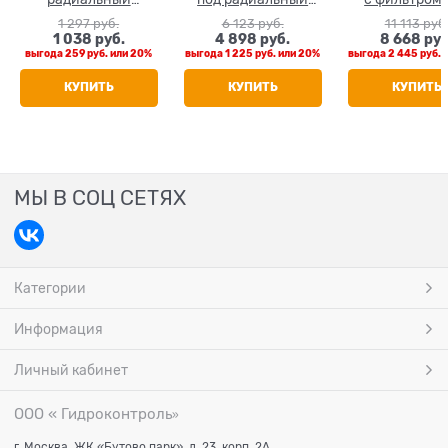
манометр
манометр
холодной воды
1 297
 руб.
6 123
 руб.
11 113
 руб
аксиальн
1 038
 руб.
4 898
 руб.
8 668
 руб
маномет
выгода
259 руб.
или
20%
выгода
1 225 руб.
или
20%
выгода
2 445 руб.
КУПИТЬ
КУПИТЬ
КУПИТЬ
МЫ В СОЦ СЕТЯХ
Категории
Информация
Личный кабинет
ООО « Гидроконтроль
»
г. Москва, ЖК «Бутово парк», д. 23, корп. 2А.