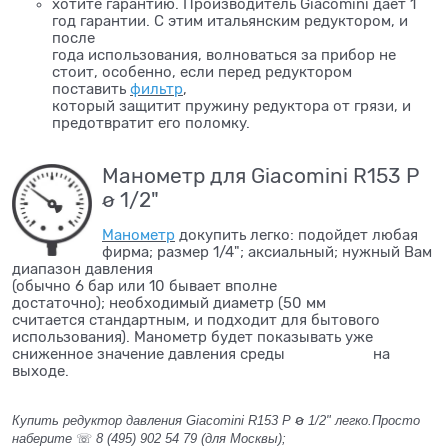
хотите гарантию. Производитель Giacomini дает 1
год гарантии. С этим итальянским редуктором, и
после
года использования, волноваться за прибор не
стоит, особенно, если перед редуктором
поставить
фильтр
,
который защитит пружину редуктора от грязи, и
предотвратит его поломку.
Манометр для Giacomini R153 P
ø 1/2"
Манометр
докупить легко: подойдет любая
фирма; размер 1/4"; аксиальный; нужный Вам
диапазон давления
(обычно 6 бар или 10 бывает вполне
достаточно); необходимый диаметр (50 мм
считается стандартным, и подходит для бытового
использования). Манометр будет показывать уже
сниженное значение давления среды на
выходе.
ø
Купить редуктор давления Giacomini R153 P
1/2"​ легко.Просто
наберите
☏
8 (495) 902 54 79
(для Москвы);