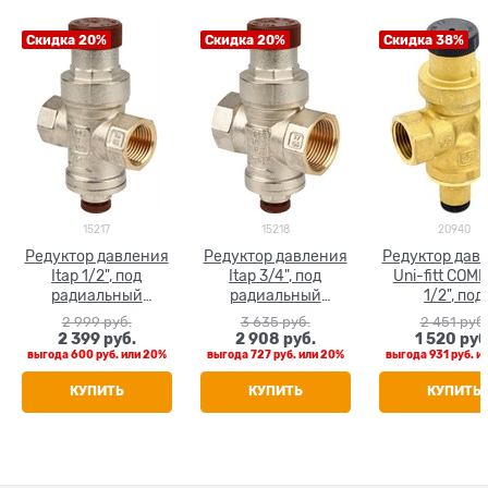
Скидка 20%
Скидка 20%
Скидка 38%
15217
15218
20940
Редуктор давления
Редуктор давления
Редуктор дав
Itap 1/2", под
Itap 3/4", под
Uni-fitt COM
радиальный
радиальный
1/2", под
манометр
манометр
радиальн
2 999
 руб.
3 635
 руб.
2 451
 руб.
манометр
2 399
 руб.
2 908
 руб.
1 520
 руб
латунны
выгода
600 руб.
или
20%
выгода
727 руб.
или
20%
выгода
931 руб.
и
КУПИТЬ
КУПИТЬ
КУПИТЬ