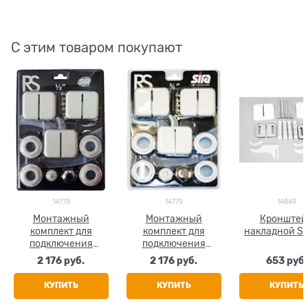
С этим товаром покупают
14778
14779
14849
Монтажный
Монтажный
Кронштей
комплект для
комплект для
накладной Si
подключения
подключения
радиатора Sira RS,
радиатора Sira RS,
2 176
 руб.
2 176
 руб.
653
 руб.
размер 1/2"
размер 3/4"
КУПИТЬ
КУПИТЬ
КУПИТЬ