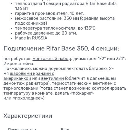
теплоотдача 1 секции радиатора Rifar Base 350:
136 Вт
гарантия производителя: 10 лет.
межосевое растояние: 350 мм (средняя высота
подоконников)
температура теплоносителя: до 135ºС.
рабочее давление: до 20 атм.
Made in RUSSIA
Подключение Rifar Base 350, 4 секции:
потребуется:
монтажный набор
, диаметром 1/2" или 3/4";
2 кронштейна.
По-желанию, можно доукомплектовать батарею: 2-
мя
шаровыми кранами с
американкой
или
вентилями
(облегчит в дальнейшем
демонтаж радиатора); термостатическим вентилем с
термоголовками
(тогда станет возможно контролировать
температуру в комнате, делать «пожарче»
или «похолоднее»).
Характеристики
Производитель
Rifar