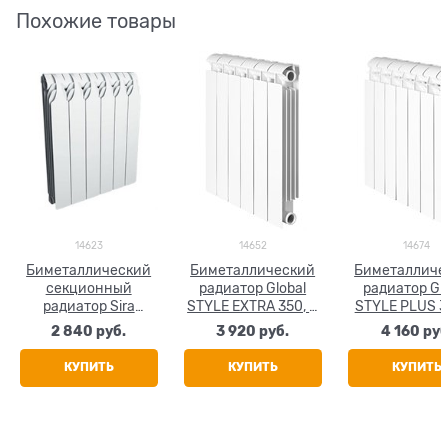
Похожие товары
14623
14652
14674
Биметаллический
Биметаллический
Биметалличе
секционный
радиатор Global
радиатор Global
радиатор Sira
STYLE EXTRA 350, 4
STYLE PLUS 3
GlaDiator 350, 4
секции
секции
2 840
 руб.
3 920
 руб.
4 160
 руб
секции
КУПИТЬ
КУПИТЬ
КУПИТЬ