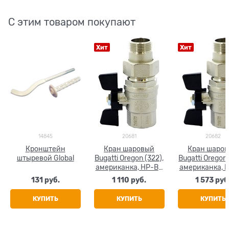
С этим товаром покупают
Хит
Хит
14845
20681
20682
Кронштейн
Кран шаровый
Кран шаро
штыревой Global
Bugatti Oregon (322),
Bugatti Oregon 
американка, НР-ВР
американка, 
(бабочка) 1/2"
(бабочка) 3
131
 руб.
1 110
 руб.
1 573
 руб
КУПИТЬ
КУПИТЬ
КУПИТЬ