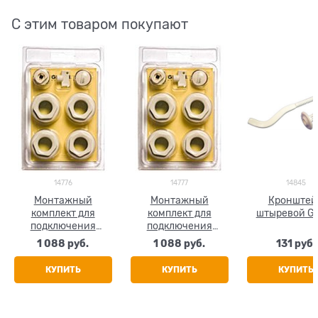
С этим товаром покупают
14776
14777
14845
Монтажный
Монтажный
Кронштей
комплект для
комплект для
штыревой Gl
подключения
подключения
радиатора Global,
радиатора Global,
1 088
 руб.
1 088
 руб.
131
 руб.
размер 1/2"
размер 3/4"
КУПИТЬ
КУПИТЬ
КУПИТЬ