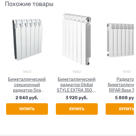
Похожие товары
14623
14652
14740
Биметаллический
Биметаллический
Радиато
секционный
радиатор Global
биметалличе
радиатор Sira
STYLE EXTRA 350, 4
RIFAR Base 35
GlaDiator 350, 4
секции
секции
2 840
 руб.
3 920
 руб.
5 808
 руб
секции
КУПИТЬ
КУПИТЬ
КУПИТЬ