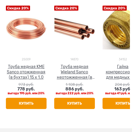
Скидка 20%
Скидка 20%
Скидка 20%
25009
14870
34152
Труба медная KME
Труба медная
Гайка
Sanco отожженная
Wieland Sanco
компрессио
(в бухтах) 15 x 1.0
неотожженная (в
для медных 
штанге 5 м) 15 x 1.0
Tiemme 1
973
 руб.
1 108
 руб.
204
 руб.
778
 руб.
886
 руб.
163
 руб.
выгода
195 руб.
или
20%
выгода
222 руб.
или
20%
выгода
41 руб.
ил
КУПИТЬ
КУПИТЬ
КУПИТЬ