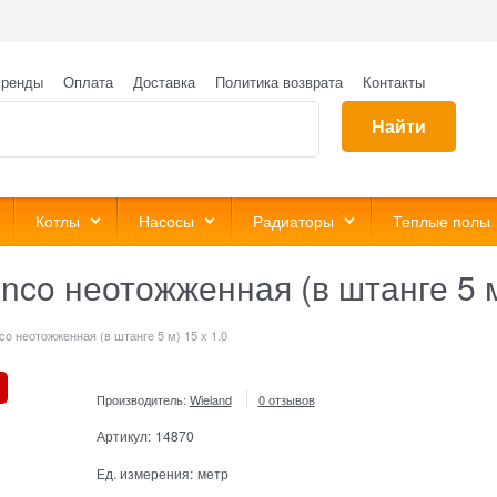
ренды
Оплата
Доставка
Политика возврата
Контакты
Найти
Котлы
Насосы
Радиаторы
Теплые полы
nco неотожженная (в штанге 5 м
o неотожженная (в штанге 5 м) 15 x 1.0
Производитель:
Wieland
0 отзывов
Артикул:
14870
Ед. измерения:
метр