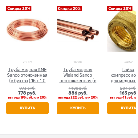
Скидка 20%
Скидка 20%
Скидка 20%
25009
14870
34152
Труба медная KME
Труба медная
Гайка
Sanco отожженная
Wieland Sanco
компрессио
(в бухтах) 15 x 1.0
неотожженная (в
для медных 
штанге 5 м) 15 x 1.0
Tiemme 1
973
 руб.
1 108
 руб.
204
 руб.
778
 руб.
886
 руб.
163
 руб.
выгода
195 руб.
или
20%
выгода
222 руб.
или
20%
выгода
41 руб.
ил
КУПИТЬ
КУПИТЬ
КУПИТЬ