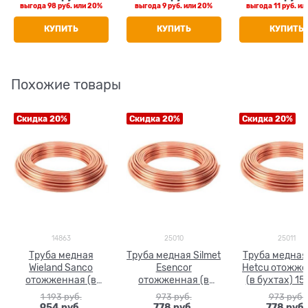
выгода
98 руб.
или
20%
выгода
9 руб.
или
20%
выгода
11 руб.
ил
КУПИТЬ
КУПИТЬ
КУПИТЬ
Похожие товары
Скидка 20%
Скидка 20%
Скидка 20%
14863
25010
25011
Труба медная
Труба медная Silmet
Труба медна
Wieland Sanco
Esencor
Hetcu отожж
отожженная (в
отожженная (в
(в бухтах) 15 
бухтах) 15 x 1.0
бухтах) 15 x 1.0
1 193
 руб.
973
 руб.
973
 руб.
954
 руб.
778
 руб.
778
 руб.