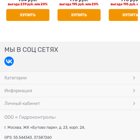
выгода
239 руб.
или
20%
выгода
195 руб.
или
20%
выгода
195 руб.
и
КУПИТЬ
КУПИТЬ
КУПИТЬ
МЫ В СОЦ СЕТЯХ
Категории
Информация
Личный кабинет
ООО « Гидроконтроль
»
г. Москва, ЖК «Бутово парк», д. 23, корп. 2А.
GPS: 55.544343, 37.587260