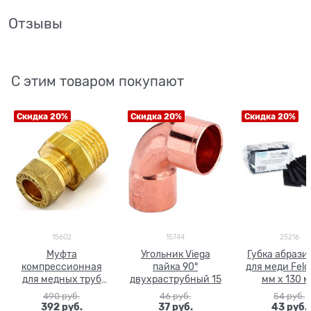
Отзывы
С этим товаром покупают
Скидка 20%
Скидка 20%
Скидка 20%
15602
15744
25216
Муфта
Угольник Viega
Губка абрази
компрессионная
пайка 90°
для меди Feld
для медных труб
двухраструбный 15
мм х 130 
Tiemme НР 15 х 1/2"
490
 руб.
46
 руб.
54
 руб.
392
 руб.
37
 руб.
43
 руб.