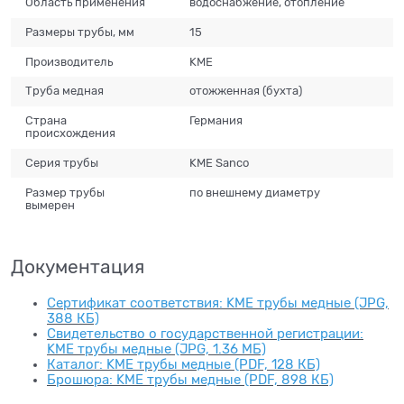
Область применения
водоснабжение, отопление
Размеры трубы, мм
15
Производитель
KME
Труба медная
отожженная (бухта)
Страна
Германия
происхождения
Серия трубы
KME Sanco
Размер трубы
по внешнему диаметру
вымерен
Документация
Сертификат соответствия: KME трубы медные (JPG,
388 КБ)
Свидетельство о государственной регистрации:
KME трубы медные (JPG, 1.36 МБ)
Каталог: KME трубы медные (PDF, 128 КБ)
Брошюра: KME трубы медные (PDF, 898 КБ)