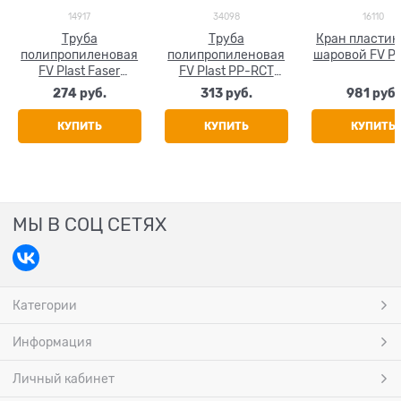
14917
34098
16110
Труба
Труба
Кран пласти
полипропиленовая
полипропиленовая
шаровой FV Pl
FV Plast Faser
FV Plast PP-RCT
(стекловолокно)
FASER HOT
274
 руб.
313
 руб.
981
 руб.
25x4.2
(стекловолокно)
25x3.5
КУПИТЬ
КУПИТЬ
КУПИТЬ
МЫ В СОЦ СЕТЯХ
Категории
Информация
Личный кабинет