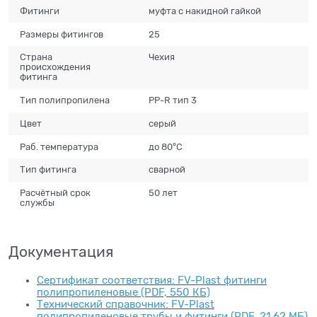
Фитинги
муфта с накидной гайкой
Размеры фитингов
25
Страна
Чехия
происхождения
фитинга
Тип полипропилена
PP-R тип 3
Цвет
серый
Раб. температура
до 80°С
Тип фитинга
сварной
Расчётный срок
50 лет
службы
Документация
Сертификат соответствия: FV-Plast фитинги
полипропиленовые (PDF, 550 КБ)
Технический справочник: FV-Plast
полипропиленовые трубы и фитинги (PDF, 21.62 МБ)