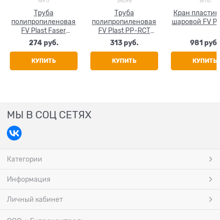
14917
34098
16110
Труба
Труба
Кран пласти
полипропиленовая
полипропиленовая
шаровой FV Pl
FV Plast Faser
FV Plast PP-RCT
(стекловолокно)
FASER HOT
274
 руб.
313
 руб.
981
 руб.
25x4.2
(стекловолокно)
25x3.5
КУПИТЬ
КУПИТЬ
КУПИТЬ
МЫ В СОЦ СЕТЯХ
Категории
Информация
Личный кабинет