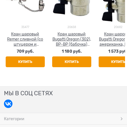
35477
20658
20682
Кран шаровый
Кран шаровый
Кран шаро
Remer сливной (со
Bugatti Oregon (302),
Bugatti Oregon 
штуцером и
ВР-ВР (бабочка)
американка, 
заглушкой)
3/4"
(бабочка) 3
709
 руб.
1 180
 руб.
1 573
 руб
никелированный
1/2"
КУПИТЬ
КУПИТЬ
КУПИТЬ
МЫ В СОЦ СЕТЯХ
Категории