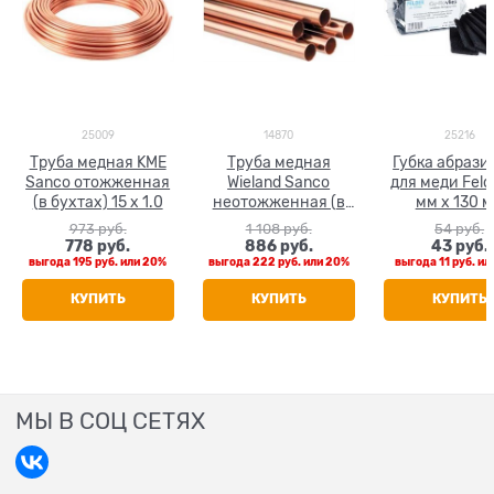
25009
14870
25216
Труба медная KME
Труба медная
Губка абрази
Sanco отожженная
Wieland Sanco
для меди Feld
(в бухтах) 15 x 1.0
неотожженная (в
мм х 130 
штанге 5 м) 15 x 1.0
973
 руб.
1 108
 руб.
54
 руб.
778
 руб.
886
 руб.
43
 руб.
выгода
195 руб.
или
20%
выгода
222 руб.
или
20%
выгода
11 руб.
ил
КУПИТЬ
КУПИТЬ
КУПИТЬ
МЫ В СОЦ СЕТЯХ