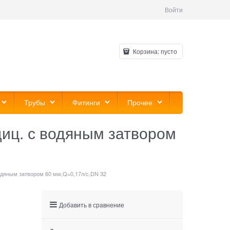
Войти
Корзина:
пусто
Трубы
Фитинги
Прочее
диц. с водяным затвором
водяным затвором 60 мм,Q=0,17л/с,DN 32
Добавить в сравнение