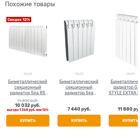
Похожие товары
Скидка 12%
14604
14622
14649
Биметаллический
Биметаллический
Биметалличе
секционный
секционный
радиатор Gl
радиатор Sira RS
радиатор Sira
STYLE EXTRA 5
500, 12 секций
GlaDiator 500, 12
секций
11 400
 руб.
секций
10 032
 руб.
7 440
 руб.
11 880
 ру
выгода
1 368 руб.
или
12%
КУПИТЬ
КУПИТЬ
КУПИТЬ