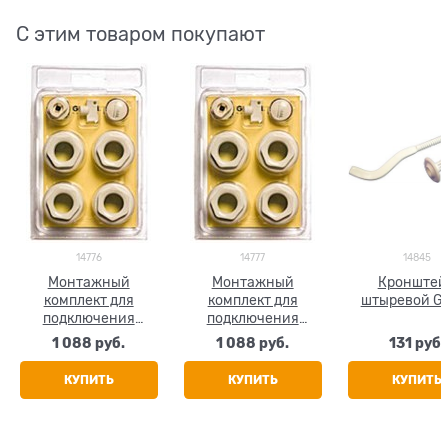
С этим товаром покупают
14776
14777
14845
Монтажный
Монтажный
Кронштей
комплект для
комплект для
штыревой Gl
подключения
подключения
радиатора Global,
радиатора Global,
1 088
 руб.
1 088
 руб.
131
 руб.
размер 1/2"
размер 3/4"
КУПИТЬ
КУПИТЬ
КУПИТЬ