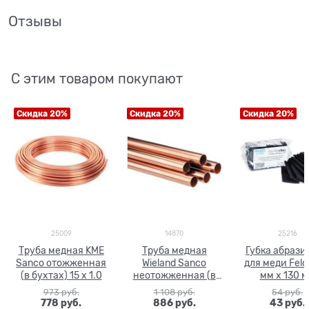
Отзывы
С этим товаром покупают
Скидка 20%
Скидка 20%
Скидка 20%
25009
14870
25216
Труба медная KME
Труба медная
Губка абрази
Sanco отожженная
Wieland Sanco
для меди Feld
(в бухтах) 15 x 1.0
неотожженная (в
мм х 130 
штанге 5 м) 15 x 1.0
973
 руб.
1 108
 руб.
54
 руб.
778
 руб.
886
 руб.
43
 руб.