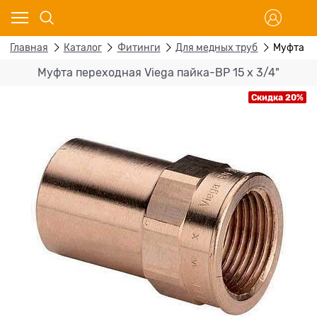
Главная
Каталог
Фитинги
Для медных труб
Муфта пе
Муфта переходная Viega пайка-ВР 15 х 3/4"
Скидка 20%