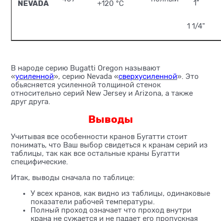
NEVADA
1”
+120 °С
1 1/4"
В народе серию Bugatti Oregon называют
«
усиленной
», серию Nevada «
сверхусиленной
». Это
обьясняется усиленной толщиной стенок
относительно серий New Jersey и Arizona, а также
друг друга.
Выводы
Учитывая все особенности кранов Бугатти стоит
понимать, что Ваш выбор свидеться к кранам серий из
таблицы, так как все остальные краны Бугатти
специфические.
Итак, выводы сначала по таблице:
У всех кранов, как видно из таблицы, одинаковые
показатели рабочей температуры.
Полный проход означает что проход внутри
крана не сужается и не падает его пропускная