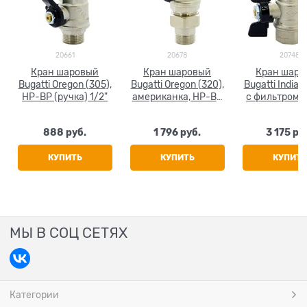
20661
20678
20748
Кран шаровый
Кран шаровый
Кран шаро
Bugatti Oregon (305),
Bugatti Oregon (320),
Bugatti Indiana
НР-ВР (ручка) 1/2"
американка, НР-ВР
с фильтром,
(ручка) 3/4"
(бабочка) 
888
 руб.
1 796
 руб.
3 175
 ру
КУПИТЬ
КУПИТЬ
КУПИТЬ
МЫ В СОЦ СЕТЯХ
Категории