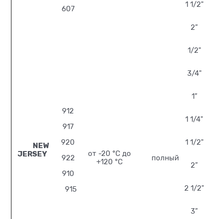
1 1/2"
607
2”
1/2"
3/4"
1”
912
1 1/4"
917
920
1 1/2"
NEW
JERSEY
от -20 °С до
922
полный
+120 °С
2”
910
2 1/2"
915
3”