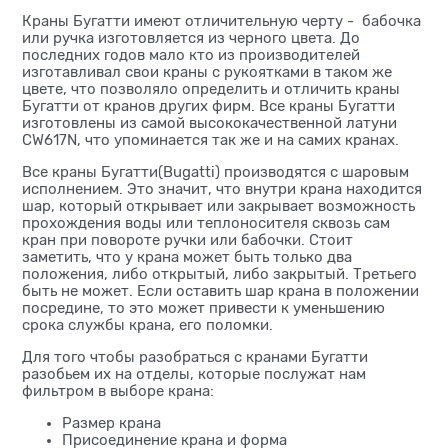
Краны Бугатти имеют отличительную черту - бабочка
или ручка изготовляется из черного цвета. До
последних годов мало кто из производителей
изготавливал свои краны с рукоятками в таком же
цвете, что позволяло определить и отличить краны
Бугатти от кранов других фирм. Все краны Бугатти
изготовлены из самой высококачественной латуни
CW617N, что упоминается так же и на самих кранах.
Все краны Бугатти(Bugatti) производятся с шаровым
исполнением. Это значит, что внутри крана находится
шар, который открывает или закрывает возможность
прохождения воды или теплоносителя сквозь сам
кран при повороте ручки или бабочки. Стоит
заметить, что у крана может быть только два
положения, либо открытый, либо закрытый. Третьего
быть не может. Если оставить шар крана в положении
посредине, то это может привести к уменьшению
срока службы крана, его поломки.
Для того чтобы разобраться с кранами Бугатти
разобьем их на отделы, которые послужат нам
фильтром в выборе крана:
Размер крана
Присоединение крана и форма