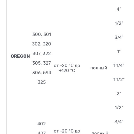
4”
1/2"
300, 301
3/4"
302, 320
1”
307, 322
OREGON
305, 327
от -20 °С до
1 1/4"
полный
+120 °С
306, 594
1 1/2"
325
2”
1/2"
3/4"
402
от -20 °С до
407
полный