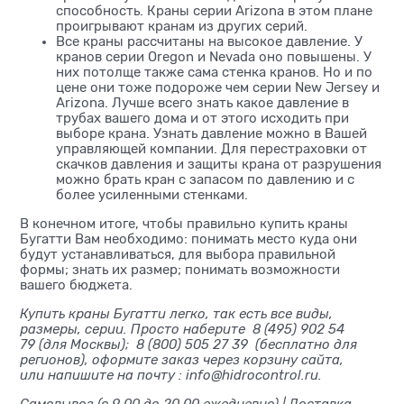
способность. Краны серии Arizona в этом плане
проигрывают кранам из других серий.
Все краны рассчитаны на высокое давление. У
кранов серии Oregon и Nevada оно повышены. У
них потолще также сама стенка кранов. Но и по
цене они тоже подороже чем серии New Jersey и
Arizona. Лучше всего знать какое давление в
трубах вашего дома и от этого исходить при
выборе крана. Узнать давление можно в Вашей
управляющей компании. Для перестраховки от
скачков давления и защиты крана от разрушения
можно брать кран с запасом по давлению и с
более усиленными стенками.
В конечном итоге, чтобы правильно купить краны
Бугатти Вам необходимо: понимать место куда они
будут устанавливаться, для выбора правильной
формы; знать их размер; понимать возможности
вашего бюджета.
Купить краны Бугатти легко, так есть все виды,
размеры, серии. Просто наберите
8 (495) 902 54
79
(для Москвы);
8 (800) 505 27 39
(бесплатно для
регионов), оформите заказ через корзину сайта,
или напишите на почту
: info@hidrocontrol.ru.
Самовывоз (с 9.00 до 20.00 ежедневно) | Доставка