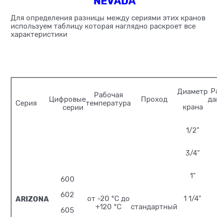
NEVADA
Для определения разницы между сериями этих кранов
используем таблицу которая наглядно раскроет все
характеристики
Р
Диаметр
Рабочая
Цифровые
Проход
да
Серия
температура
крана
серии
1/2"
3/4"
1”
600
602
ARIZONA
от -20 °С до
1 1/4"
+120 °С
стандартный
605