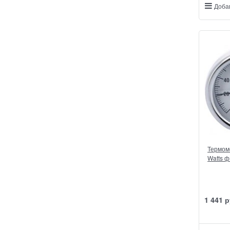
Доба
Термом
Watts ф
1 441
 р