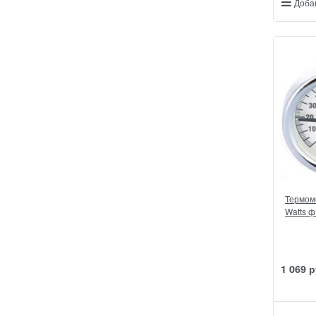
Доба
Термом
Watts ф
1 069
 р