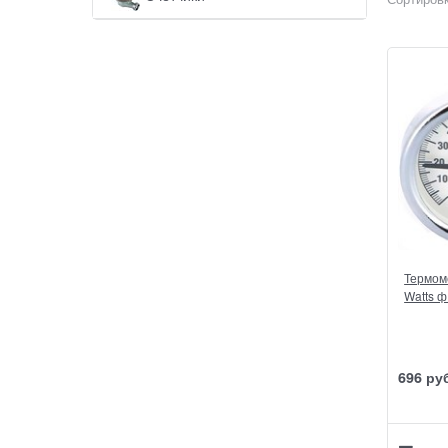
Термом
Watts ф
696
 ру