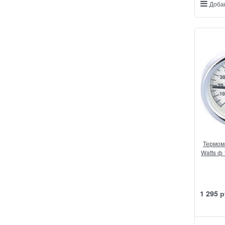
Доба
Термом
Watts ф 
1 295
 р