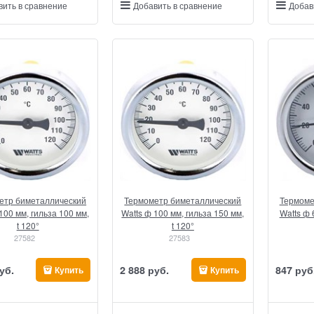
вить в сравнение
Добавить в сравнение
Добав
етр биметаллический
Термометр биметаллический
Термоме
100 мм, гильза 100 мм,
Watts ф 100 мм, гильза 150 мм,
Watts ф 
t 120°
t 120°
27582
27583
уб.
2 888
 руб.
847
 руб
Купить
Купить