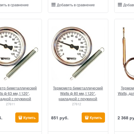
вить в сравнение
Добавить в сравнение
Добав
етр биметаллический
Термометр биметаллический
Термом
ts ф 63 мм, t 120°,
Watts ф 80 мм, t 120°,
Watts, дат
ладной с пружиной
накладной с пружиной
27611
27612
б.
851
 руб.
2 368
 р
Купить
Купить