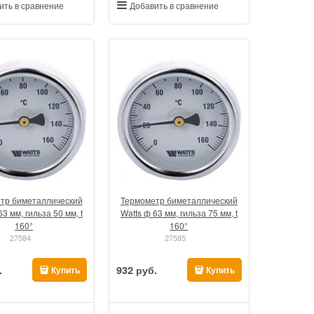
ить в сравнение
Добавить в сравнение
тр биметаллический
Термометр биметаллический
63 мм, гильза 50 мм, t
Watts ф 63 мм, гильза 75 мм, t
160°
160°
27584
27585
.
932
 руб.
Купить
Купить