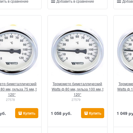
вить в сравнение
Добавить в сравнение
Добав
етр биметаллический
Термометр биметаллический
Термоме
 80 мм, гильза 75 мм, t
Watts ф 80 мм, гильза 100 мм, t
Watts ф 1
120°
120°
27578
27579
уб.
1 058
 руб.
1 049
 р
Купить
Купить