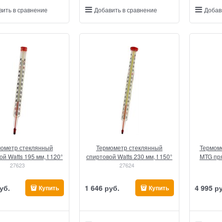
вить в сравнение
Добавить в сравнение
Добав
ометр стеклянный
Термометр стеклянный
Термоме
й Watts 195 мм, t 120°
спиртовой Watts 230 мм, t 150°
MTG пря
27623
27624
уб.
1 646
 руб.
4 995
 р
Купить
Купить