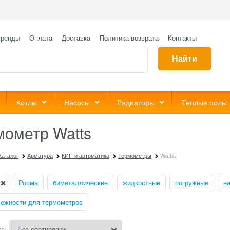
ренды
Оплата
Доставка
Политика возврата
Контакты
Найти
Котлы
Насосы
Радиаторы
Теплые полы
мометр Watts
Каталог
Арматура
КИП и автоматика
Термометры
Watts.
Росма
биметаллические
жидкостные
погружные
н
ежности для термометров
а: