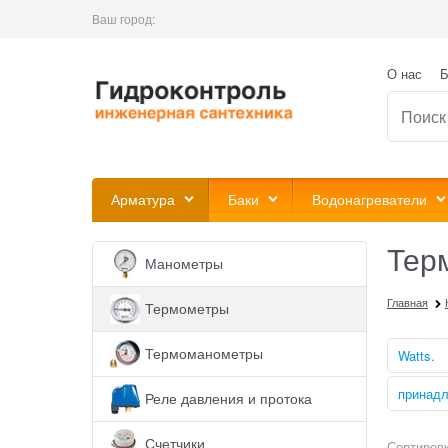
Ваш город:
О нас
Б
Арматура
Баки
Водонагреватели
Тер
Манометры
Главная
Термометры
Термоманометры
Watts.
принадл
Реле давления и протока
Счетчики
Сортировк