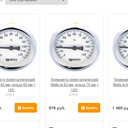
етр биметаллический
Термометр биметаллический
Термоме
 63 мм, гильза 50 мм, t
Watts ф 63 мм, гильза 75 мм, t
Watts ф 6
120°
120°
27574
27575
б.
979
 руб.
1 469
 р
Купить
Купить