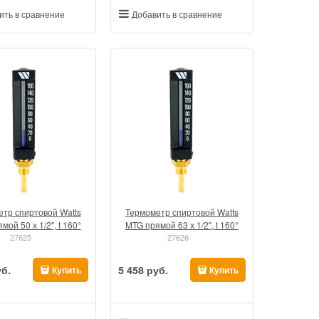
ить в сравнение
Добавить в сравнение
тр спиртовой Watts
Термометр спиртовой Watts
мой 50 х 1/2", t 160°
MTG прямой 63 х 1/2", t 160°
27625
27626
уб.
5 458
 руб.
Купить
Купить