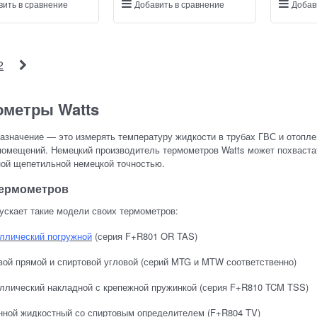
вить в сравнение
Добавить в сравнение
Добав
2
ометры Watts
азначение — это измерять температуру жидкости в трубах ГВС и отоплен
помещений. Немецкий производитель термометров Watts может похваста
ной щепетильной немецкой точностью.
ермометров
ускает такие модели своих термометров:
ллический погружной
(серия F+R801 OR TAS)
вой прямой и спиртовой угловой (серий MTG и MTW соответственно)
аллический накладной с крепежной пружинкой (серия F+R810 TCM TSS)
янной жидкостный со спиртовым определителем (F+R804 TV)