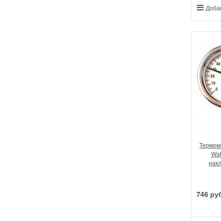
Доба
Термом
Wat
нак
746
 ру