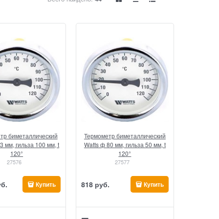
тр биметаллический
Термометр биметаллический
3 мм, гильза 100 мм, t
Watts ф 80 мм, гильза 50 мм, t
120°
120°
27576
27577
уб.
818
 руб.
Купить
Купить