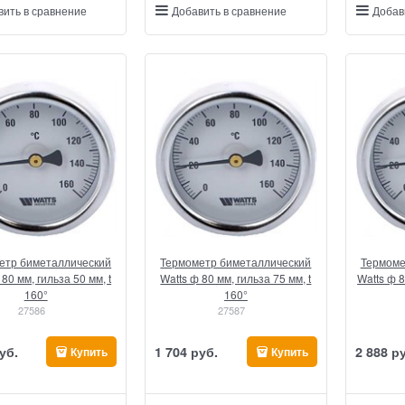
вить в сравнение
Добавить в сравнение
Добав
етр биметаллический
Термометр биметаллический
Термоме
 80 мм, гильза 50 мм, t
Watts ф 80 мм, гильза 75 мм, t
Watts ф 8
160°
160°
27586
27587
уб.
1 704
 руб.
2 888
 р
Купить
Купить