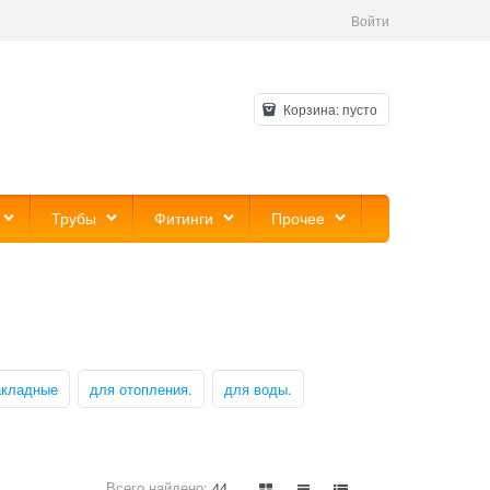
Войти
Корзина:
пусто
Трубы
Фитинги
Прочее
акладные
для отопления.
для воды.
Всего найдено:
44