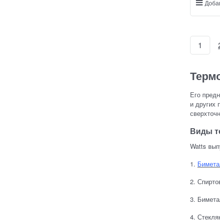
Доба
1
Терм
Его предн
и других 
сверхточ
Виды т
Watts вып
1.
Бимета
2. Спирто
3. Бимет
4. Стекл