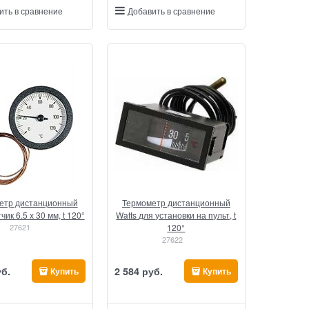
ить в сравнение
Добавить в сравнение
етр дистанционный
Термометр дистанционный
чик 6.5 х 30 мм, t 120°
Watts для установки на пульт, t
27621
120°
27622
уб.
2 584
 руб.
Купить
Купить