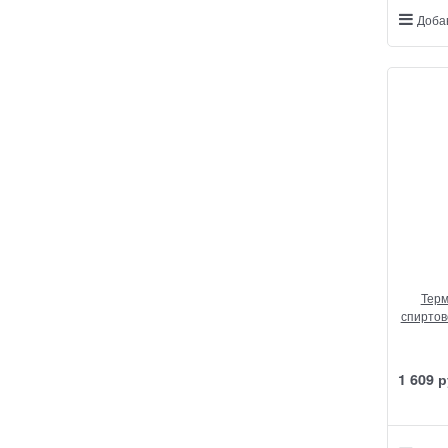
Доба
Терм
спиртово
1 609
 р