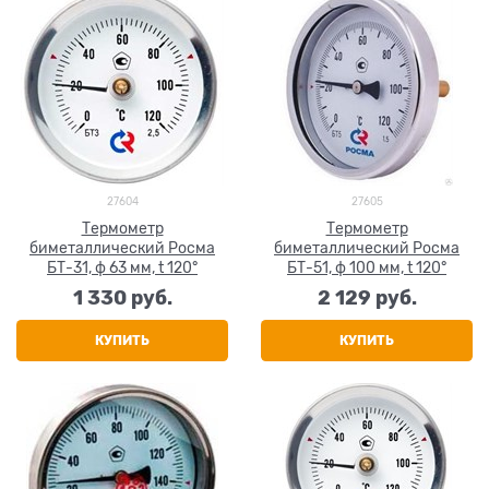
27604
27605
Термометр
Термометр
биметаллический Росма
биметаллический Росма
БТ-31, ф 63 мм, t 120°
БТ-51, ф 100 мм, t 120°
1 330
 руб.
2 129
 руб.
КУПИТЬ
КУПИТЬ