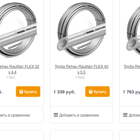
ehau Rautitan FLEX 32
Труба Rehau Rautitan FLEX 40
Труба Re
x 4.4
x 5.5
17621
17622
б.
1 339
 руб.
1 763
 р
Купить
Купить
вить в сравнение
Добавить в сравнение
Добав