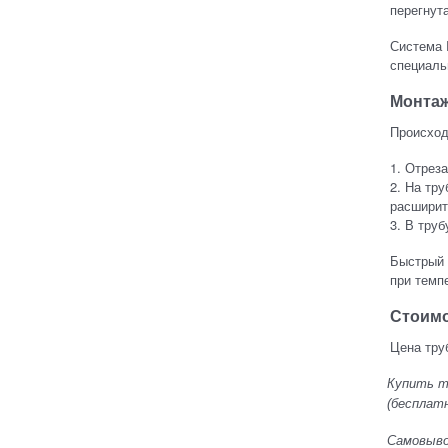
перегнута
Система 
специаль
Монта
Происход
1. Отреза
2. На тр
расширит
3. В тру
Быстрый 
при темп
Стоим
Цена труб
Купить тр
(бесплатн
Самовывоз