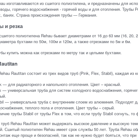
au изготавливаются из сшитого полиэтилена, и предназначены для испо
воды, горячего водоснабжения - горячей воды и для отопления. Трубы Р
, банях. Страна происхождения трубы — Германия.
ы и резка
сшитого полиэтилена Rehau бывает диаметрами от 16 до 63 мм (16, 20, 25
диаметра бухтами по 50м, 100м и 120м, а также отрезками по 5м и 6м.
убы купить можна как отрезками по метру так и целыми бухтами.
autitan
ehau Rautitan состоит из трех видов труб (Pink, Flex, Stabil), каждая из
k — для радиаторного и напольного отопления. Цвет – красный.
x — универсальная труба для систем холодного водоснабжения, горячег
ый.
bil — универсальна труба с внутренним слоем из алюминия. Подходят д
оснабжения, теплого пола и отопления. Цвет трубы – серый.
ичие трубы Stabil от трубы Flex в том, что если трубу Stabil cогнуть, т
 труб Rehau Rautitan может выдержать высокое давление и высокую темпе
й. Сшитый полиэтилен Rehau имеет срок службы 50 лет. Труба Rehau об
онтаж еще проще и безопасней, так как не нужно будет бояться, что пр