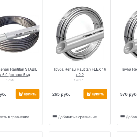
ehau Rautitan STABIL
Труба Rehau Rautitan FLEX 16
Труба Re
x 6.0 (штанга 5 м)
x 2.2
17616
17617
уб.
265
 руб.
370
 руб
Купить
Купить
вить в сравнение
Добавить в сравнение
Добав