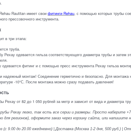
.
Rehau Rautitan имеет свои
фитинги Rehau
, с помощью которых трубы со
ного прессовочного инструмента.
ж
ит в три этапа:
ется труба.
убу Рехау одевается гильза соответствующего диаметра трубы и затем 
еля.
бу одевается фитинг и с помощью пресс инструмента Рехау гильза монти
и надежный монтаж! Соединение герметично и безопасно. Для монтажа н
ературе -10°С. После монтажа можно сразу подавать давления!
ость
ы Рехау от 82 до 1 050 рублей за метр и зависит от вида и диаметра тр
убы Рехау легко, так есть все серии и размеры. Просто наберите +7 
о для регионов), оформите заказ через корзину сайта, или напишите на 
 (с 9.00 до 20.00 ежедневно) | Доставка (Москва 1-2 дня, 500 руб.) |