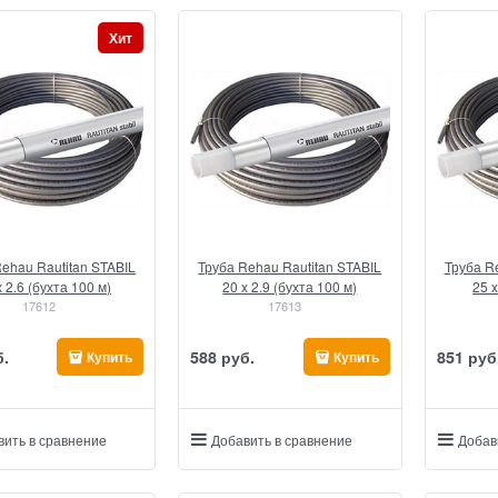
Хит
ehau Rautitan STABIL
Труба Rehau Rautitan STABIL
Труба R
16 х 2.6 (бухта 100 м)
20 x 2.9 (бухта 100 м)
25 x
17612
17613
б.
588
 руб.
851
 руб
Купить
Купить
вить в сравнение
Добавить в сравнение
Добав