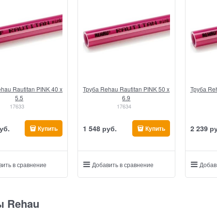
hau Rautitan PINK 40 x
Труба Rehau Rautitan PINK 50 x
Труба Reh
5.5
6.9
17633
17634
уб.
1 548
 руб.
2 239
 р
Купить
Купить
вить в сравнение
Добавить в сравнение
Добав
ы Rehau