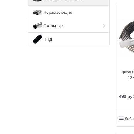
Нержавеющие
Стальные
ПНД
Труба R
490
 ру
Доба