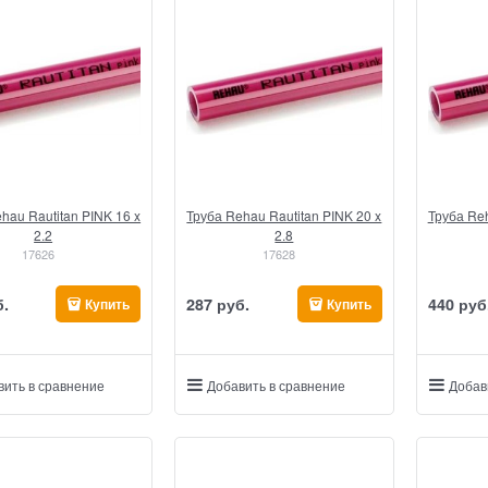
hau Rautitan PINK 16 x
Труба Rehau Rautitan PINK 20 x
Труба Reh
2.2
2.8
17626
17628
б.
287
 руб.
440
 руб
Купить
Купить
вить в сравнение
Добавить в сравнение
Добав