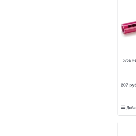
Труба Re
207
 ру
Доба