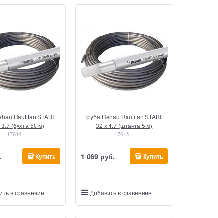
ehau Rautitan STABIL
Труба Rehau Rautitan STABIL
 3.7 (бухта 50 м)
32 x 4.7 (штанга 5 м)
17614
17615
.
1 069
 руб.
Купить
Купить
ить в сравнение
Добавить в сравнение