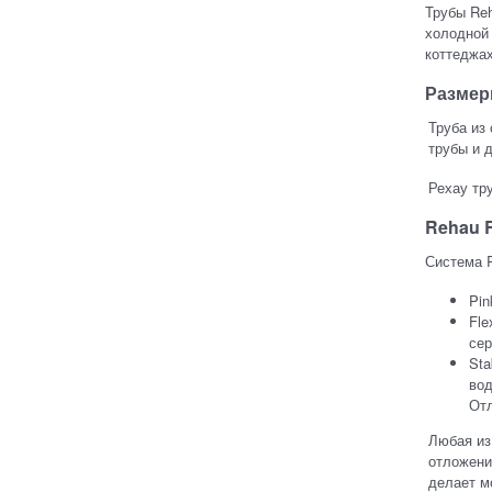
Трубы Reh
холодной 
коттеджах
Размер
Труба из 
трубы и 
Рехау тр
Rehau R
Система R
Pin
Fle
сер
Sta
вод
Отл
Любая из
отложени
делает м