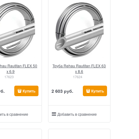
hau Rautitan FLEX 50
Труба Rehau Rautitan FLEX 63
x 6.9
x 8.6
17623
17624
уб.
2 603
 руб.
Купить
Купить
ить в сравнение
Добавить в сравнение