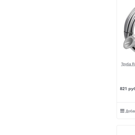
Труба R
821
 ру
Доба