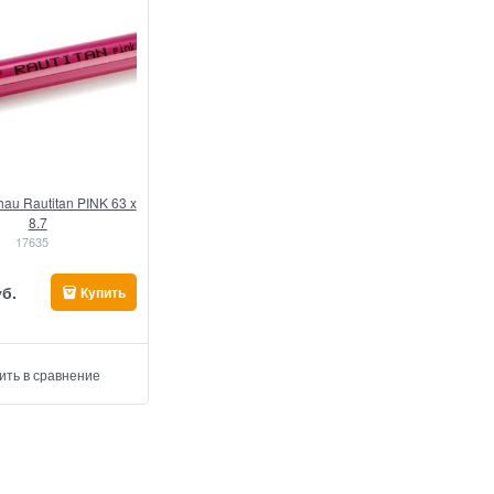
au Rautitan PINK 63 x
8.7
17635
уб.
Купить
ить в сравнение