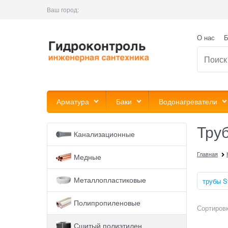
Ваш город:
О нас
Б
Арматура
Баки
Водонагреватели
Труб
Канализационные
Главная
Медные
Металлопластиковые
трубы S
Полипропиленовые
Сортировк
Сшитый полиэтилен