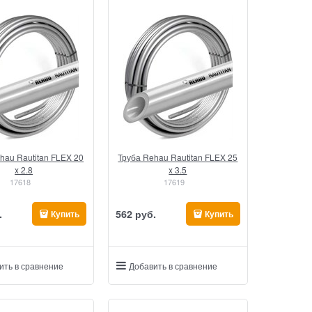
hau Rautitan FLEX 20
Труба Rehau Rautitan FLEX 25
x 2.8
x 3.5
17618
17619
.
562
 руб.
Купить
Купить
ить в сравнение
Добавить в сравнение