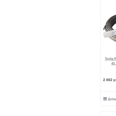
Труба R
40 
2 662
 р
Доба