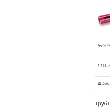
Труба Re
1 182
 р
Доба
Труб