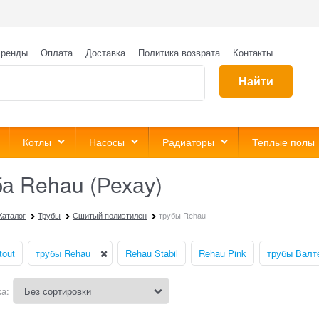
ренды
Оплата
Доставка
Политика возврата
Контакты
Найти
Котлы
Насосы
Радиаторы
Теплые полы
а Rehau (Рехау)
Каталог
Трубы
Сшитый полиэтилен
трубы Rehau
tout
трубы Rehau
Rehau Stabil
Rehau Pink
трубы Валт
а: