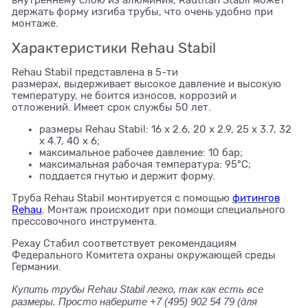
внутреннему слою из алюминия, Rautitan Stabil может
держать форму изгиба трубы, что очень удобно при
монтаже.
Характеристики Rehau Stabil
Rehau Stabil представлена в 5-ти
размерах, выдерживает высокое давление и высокую
температуру, не боится износов, коррозий и
отложений. Имеет срок службы 50 лет.
размеры Rehau Stabil: 16 х 2.6, 20 х 2.9, 25 х 3.7, 32
х 4.7, 40 х 6;
максимальное рабочее давление: 10 бар;
максимальная рабочая температура: 95°С;
поддается гнутью и держит форму.
Труба Rehau Stabil монтируется с помощью
фитингов
Rehau
. Монтаж происходит при помощи специального
прессовочного инструмента.
Рехау Стабил соответствует рекомендациям
Федерального Комитета охраны окружающей среды
Германии.
Купить трубы Rehau Stabil легко, так как есть все
размеры. Просто наберите +7 (495) 902 54 79
(для