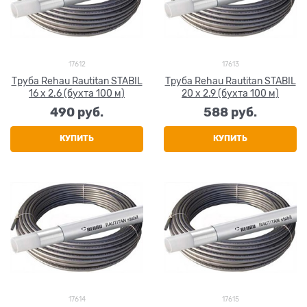
17612
17613
Труба Rehau Rautitan STABIL
Труба Rehau Rautitan STABIL
16 х 2.6 (бухта 100 м)
20 x 2.9 (бухта 100 м)
490
 руб.
588
 руб.
КУПИТЬ
КУПИТЬ
17614
17615