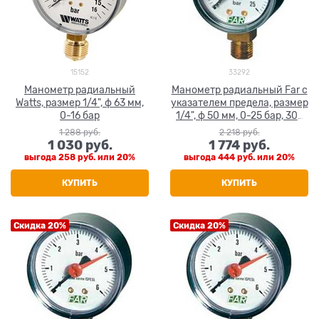
15152
33292
Манометр радиальный
Манометр радиальный Far с
Watts, размер 1/4", ф 63 мм,
указателем предела, размер
0-16 бар
1/4", ф 50 мм, 0-25 бар, 30-
120С (FA 2501 R25)
1 288
 руб.
2 218
 руб.
1 030
 руб.
1 774
 руб.
выгода
258 руб.
или
20%
выгода
444 руб.
или
20%
КУПИТЬ
КУПИТЬ
Скидка 20%
Скидка 20%