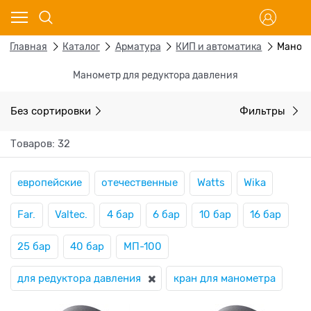
Главная
Каталог
Арматура
КИП и автоматика
Маном
Манометр для редуктора давления
Без сортировки
Фильтры
Товаров: 32
европейские
отечественные
Watts
Wika
Far.
Valtec.
4 бар
6 бар
10 бар
16 бар
25 бар
40 бар
МП-100
для редуктора давления
кран для манометра