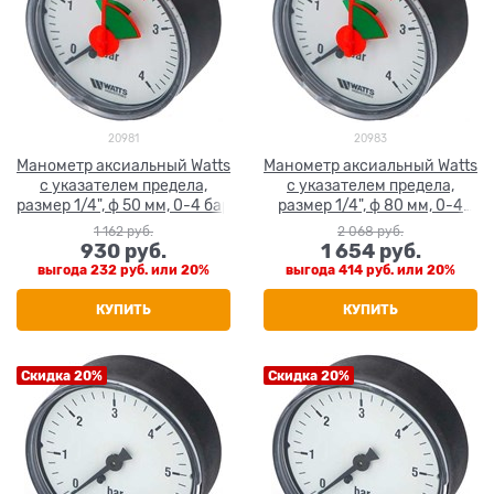
20981
20983
Манометр аксиальный Watts
Манометр аксиальный Watts
с указателем предела,
с указателем предела,
размер 1/4", ф 50 мм, 0-4 бар
размер 1/4", ф 80 мм, 0-4
бар
1 162
 руб.
2 068
 руб.
930
 руб.
1 654
 руб.
выгода
232 руб.
или
20%
выгода
414 руб.
или
20%
КУПИТЬ
КУПИТЬ
Скидка 20%
Скидка 20%