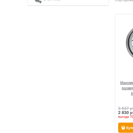
Маноме
размер
б
3 537
 р
2 830
 р
выгода
70
Куп