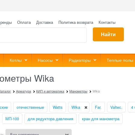
ренды
Оплата
Доставка
Политика возврата
Контакты
Найти
Котлы
Насосы
Радиаторы
Теплые полы
ометры Wika
Каталог
Арматура
КИП и автоматика
Манометры
Wika
ские
отечественные
Watts
Wika
Far.
Valtec.
4 
МП-100
для редуктора давления
кран для манометра
а: