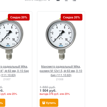
Скидка 20%
Скидка 20%
р радиальный Wika,
Манометр радиальный Wika,
4", ф 63 мм, 0-10 бар
размер М 12х1.5, ф 63 мм, 0-10
(111.10.63)
бар (111.10.63)
21007
21008
б.
1 880
 руб.
уб.
1 504
 руб.
 руб.
или
20%
выгода
376 руб.
или
20%
ть
Купить