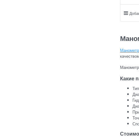
Доба
Маном
Манометр
качество
Манометр
Какие 
Тип
Диа
Гид
Диа
При
Точ
Спо
Стоимо