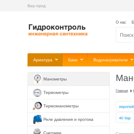
Ваш город:
О нас
Б
Арматура
Баки
Водонагреватели
Ман
Манометры
Главная
Термометры
Термоманометры
европей
40 бар
Реле давления и протока
Счетчики
Сортировк