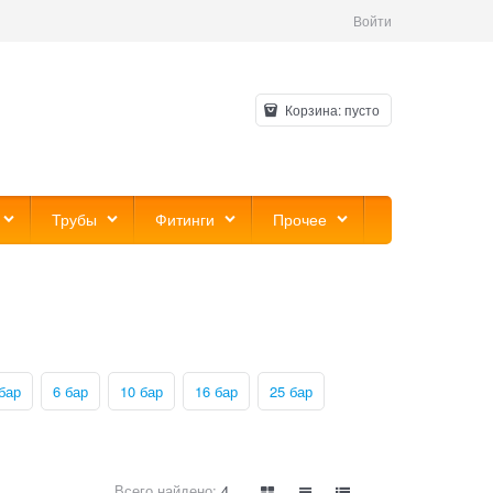
Войти
Корзина:
пусто
Трубы
Фитинги
Прочее
бар
6 бар
10 бар
16 бар
25 бар
Всего найдено:
4