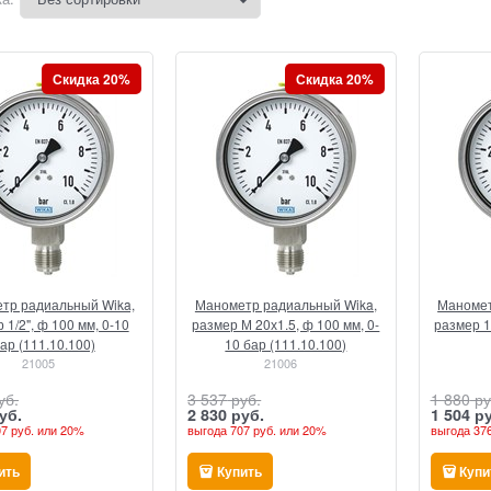
Скидка 20%
Скидка 20%
тр радиальный Wika,
Манометр радиальный Wika,
Маномет
 1/2", ф 100 мм, 0-10
размер М 20х1.5, ф 100 мм, 0-
размер 1/
ар (111.10.100)
10 бар (111.10.100)
21005
21006
уб.
3 537
 руб.
1 880
 ру
уб.
2 830
 руб.
1 504
 р
7 руб.
или
20%
выгода
707 руб.
или
20%
выгода
376
ить
Купить
Купи