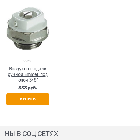
22218
Воздухоотводчик
ручной Emmeti под
ключ 3/8"
333
 руб.
КУПИТЬ
МЫ В СОЦ СЕТЯХ