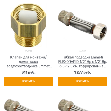
22211
35512
Клапан для монтажа/
Гибкая подводка Emmeti
демонтажа
FLEXORAPID 1/2" Нр х 1/2" Вр,
воздухоотводчика Emmeti
6.5-12.5 см, гофрированная
1/2" - 1/2"
нержавеющая сталь
311
 руб.
1 277
 руб.
КУПИТЬ
КУПИТЬ