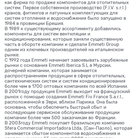
как фирма по продаже компонентов для отопительных
систем. Первое собственное производство (F.I.V. s.r.l.)
кранов, фитингов и латунных комплектующих для
систем отопления и водоснабжения было запущено в
1984 в провинции Брешия.
В 1989 к существующему ассортименту добавились
компоненты для систем вентиляции и
кондиционирования, которые заняли существенную
часть в обороте компании и сделали Emmeti Group
одним из ключевых производителей на итальянском
рынке.
C 1992 года Emmeti начинает завоевывать зарубежные
рынки с основания Emmeti Iberica S.L в Мурсии,
дочерней компании, которая занимается
распространением продукции в сфере отопительных,
сантехнических систем и систем кондиционирования
более чем в 1700 оптовых компаниях по всей Испании.
В 2001году продукция Emmeti выходит на французский
рынок с помощью создания Emmeti Fiv France S.a.r.l.,
расположенной в Эври, вблизи Парижа. Она была
основана, чтобы обеспечить быстрый сбыт и
последующее сервисное обслуживание продукции
компании более чем 500 заказчикам во Франции.
В 2003году Emmeti покупает бразильскую компанию
Sfera Commercial Importadora Ltda, (Сан-Паоло), которая
занимается сбытом компонентов водоснабжения и