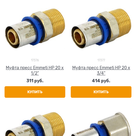
17376
17377
Муфта пресс Emmeti НР 20 х
Муфта пресс Emmeti НР 20 х
1/2"
3/4"
311
 руб.
414
 руб.
КУПИТЬ
КУПИТЬ