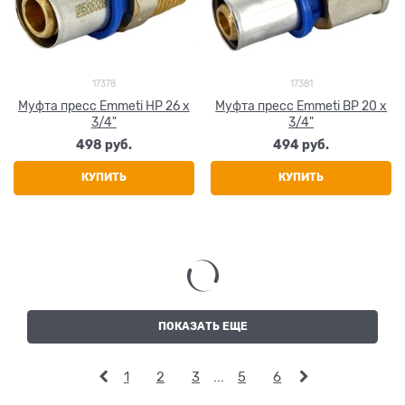
17378
17381
Муфта пресс Emmeti НР 26 х
Муфта пресс Emmeti ВР 20 х
3/4"
3/4"
498
 руб.
494
 руб.
КУПИТЬ
КУПИТЬ
ПОКАЗАТЬ ЕЩЕ
1
2
3
...
5
6