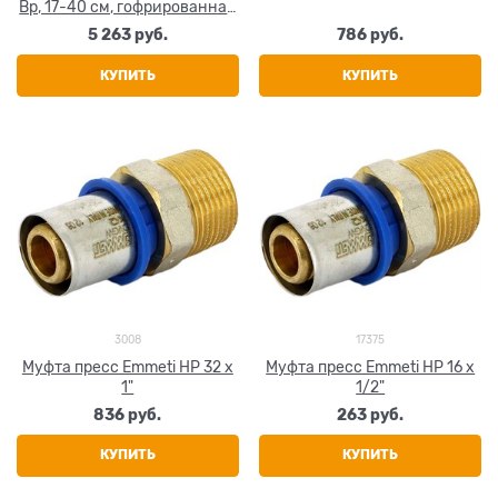
Вр, 17-40 см, гофрированная
нержавеющая сталь
5 263
 руб.
786
 руб.
КУПИТЬ
КУПИТЬ
3008
17375
Муфта пресс Emmeti НР 32 х
Муфта пресс Emmeti НР 16 х
1"
1/2"
836
 руб.
263
 руб.
КУПИТЬ
КУПИТЬ