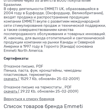
отопления через 55 агентств 8000 покупателям
Бразилии.
В сферу деятельности EMMETI UK, образовавшейся в
2004 году в Бурфорде, (Оксфордшир, Великобритания),
входят продажа и распространение продукции
компании EMMETI вкупе с развитием международной
сети стимулирования продаж и технической поддержки,
а также совершенствованием качества
послепродажного обслуживания и товарных инноваций.
И, наконец, для выхода отопительной и сантехнической
продукции компании на рынки Канады и Северной
Америки в 1997 году в Торонто (Канада) основана
Emmeti North America.
Сертификаты
Отказное письмо, PDF
Пенька, паста, фум, кронштейны, чемоданы
пластиковые, термометры
скачать
( 1529.7 Kb, обновлён 25-02-2009)
Отказное письмо на термостаты , PDF
скачать
( 29.22 Kb, обновлён 25-02-2009)
Вернуться к списку брендов
Список товаров бренда Emmeti