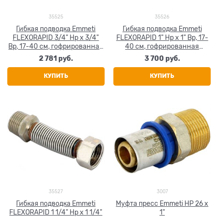
35525
35526
Гибкая подводка Emmeti
Гибкая подводка Emmeti
FLEXORAPID 3/4" Нр х 3/4"
FLEXORAPID 1" Нр х 1" Вр, 17-
Вр, 17-40 см, гофрированная
40 см, гофрированная
нержавеющая сталь
нержавеющая сталь
2 781
 руб.
3 700
 руб.
КУПИТЬ
КУПИТЬ
35527
3007
Гибкая подводка Emmeti
Муфта пресс Emmeti НР 26 х
FLEXORAPID 1 1/4" Нр х 1 1/4"
1"