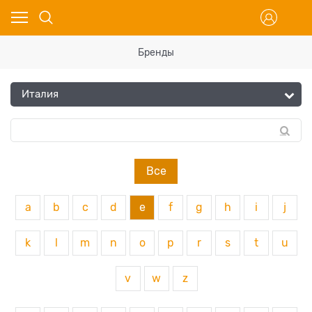
Бренды
Все
a
b
c
d
e
f
g
h
i
j
k
l
m
n
o
p
r
s
t
u
v
w
z