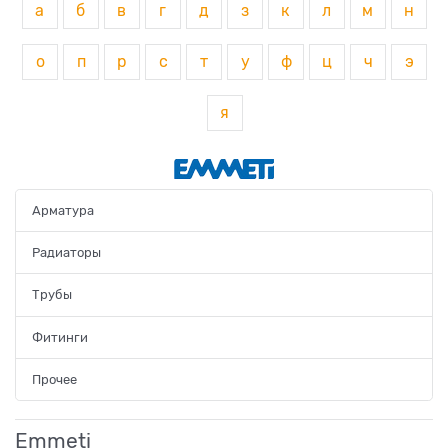
а
б
в
г
д
з
к
л
м
н
о
п
р
с
т
у
ф
ц
ч
э
я
Арматура
Радиаторы
Трубы
Фитинги
Прочее
Emmeti