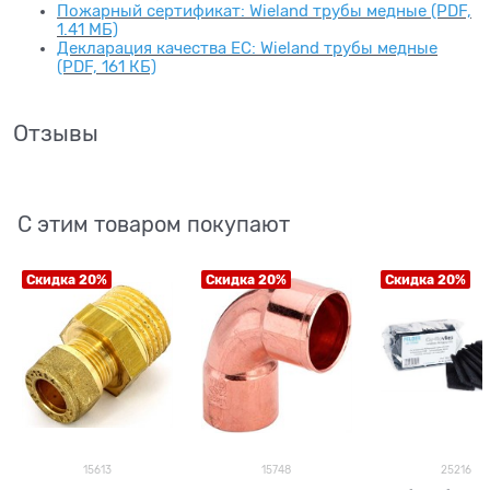
Пожарный сертификат: Wieland трубы медные (PDF,
1.41 МБ)
Декларация качества ЕС: Wieland трубы медные
(PDF, 161 КБ)
Отзывы
С этим товаром покупают
Скидка 20%
Скидка 20%
Скидка 20%
15613
15748
25216