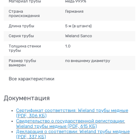
Материал трубы
медь 99.9%
Страна
Германия
происхождения
Длина трубы
5 м (в штанге)
Серия трубы
Wieland Sanco
Толщина стенки
1.0
трубы
Размер трубы
по внешнему диаметру
вымерен
Все характеристики
Документация
Сертификат соответствия: Wieland трубы медные
(PDF, 306 КБ)
Свидетельство о государственной регистрации:
Wieland трубы медные (PDF, 615 КБ)
Декларация о соответсвии: Wieland трубы медные
(PDF, 337 КБ)