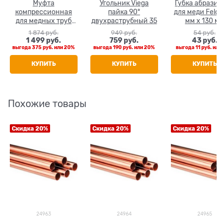
Муфта
Угольник Viega
Губка абрази
компрессионная
пайка 90°
для меди Feld
для медных труб
двухраструбный 35
мм х 130 
Tiemme НР 35 х 1
1 874
 руб.
949
 руб.
54
 руб.
1/4"
1 499
 руб.
759
 руб.
43
 руб.
выгода
375 руб.
или
20%
выгода
190 руб.
или
20%
выгода
11 руб.
ил
КУПИТЬ
КУПИТЬ
КУПИТЬ
Похожие товары
Скидка 20%
Скидка 20%
Скидка 20%
24963
24964
24965