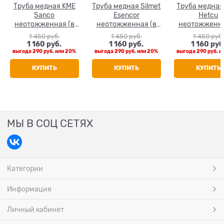
Труба медная KME
Труба медная Silmet
Труба медна
Sanco
Esencor
Hetcu
неотожженная (в
неотожженная (в
неотожженна
штанге 5 м) 35 x 1.0
штанге 5 м) 35 x 1.0
штанге 5 м) 35
1 450
 руб.
1 450
 руб.
1 450
 руб.
1 160
 руб.
1 160
 руб.
1 160
 руб
выгода
290 руб.
или
20%
выгода
290 руб.
или
20%
выгода
290 руб.
и
КУПИТЬ
КУПИТЬ
КУПИТЬ
МЫ В СОЦ СЕТЯХ
Категории
Информация
Личный кабинет