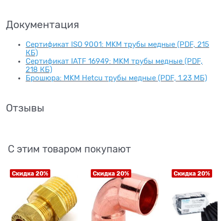
Документация
Сертификат ISO 9001: MKM трубы медные (PDF, 215
КБ)
Сертификат IATF 16949: MKM трубы медные (PDF,
218 КБ)
Брошюра: MKM Hetcu трубы медные (PDF, 1.23 МБ)
Отзывы
С этим товаром покупают
Скидка 20%
Скидка 20%
Скидка 20%