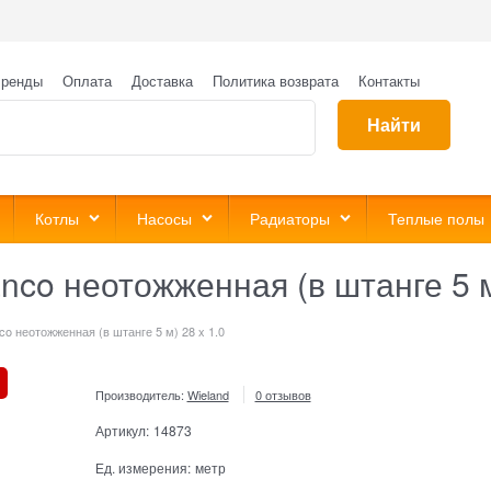
ренды
Оплата
Доставка
Политика возврата
Контакты
Найти
Котлы
Насосы
Радиаторы
Теплые полы
nco неотожженная (в штанге 5 м
o неотожженная (в штанге 5 м) 28 x 1.0
Производитель:
Wieland
0 отзывов
Артикул:
14873
Ед. измерения:
метр