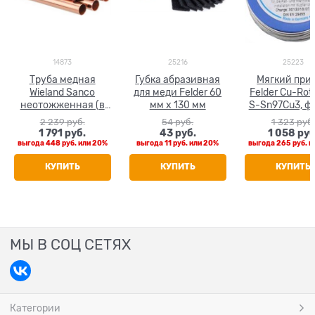
14873
25216
25223
Труба медная
Губка абразивная
Мягкий при
Wieland Sanco
для меди Felder 60
Felder Cu-Rot
неотожженная (в
мм х 130 мм
S-Sn97Cu3, ф 
штанге 5 м) 28 x 1.0
100 гр.
2 239
 руб.
54
 руб.
1 323
 руб.
1 791
 руб.
43
 руб.
1 058
 руб
выгода
448 руб.
или
20%
выгода
11 руб.
или
20%
выгода
265 руб.
и
КУПИТЬ
КУПИТЬ
КУПИТЬ
МЫ В СОЦ СЕТЯХ
Категории