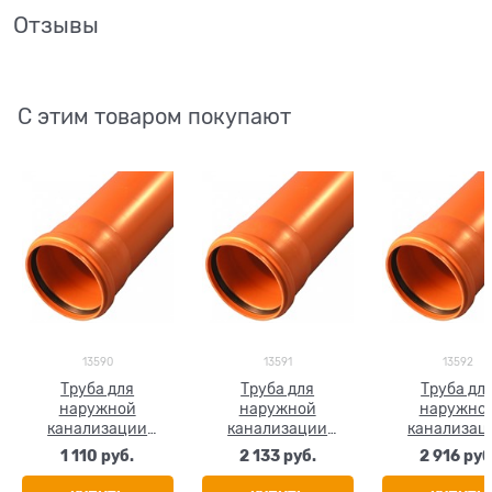
Отзывы
С этим товаром покупают
13590
13591
13592
Труба для
Труба для
Труба дл
наружной
наружной
наружно
канализации
канализации
канализац
Агригазполимер
Агригазполимер
Агригазпол
1 110
 руб.
2 133
 руб.
2 916
 руб
ГОСТ SN4
ГОСТ SN4
ГОСТ SN
ф160x4.0х1 м
ф160x4.0х2 м
ф160x4.0х3