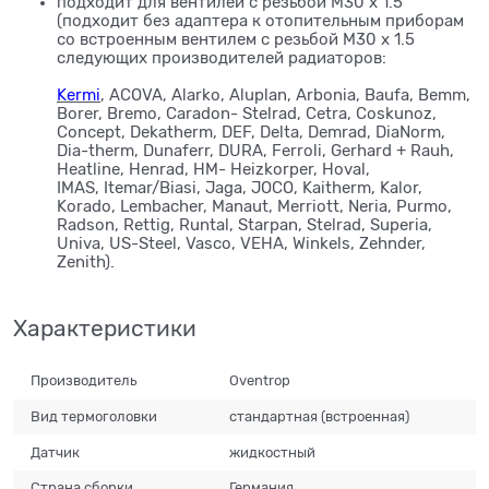
подходит для вентилей с резьбой M30 x 1.5
(подходит без адаптера к отопительным приборам
со встроенным вентилем с резьбой M30 x 1.5
следующих производителей радиаторов:
Kermi
, ACOVA, Alarko, Aluplan, Arbonia, Baufa, Bemm,
Borer, Bremo, Caradon- Stelrad, Cetra, Coskunoz,
Concept, Dekatherm, DEF, Delta, Demrad, DiaNorm,
Dia-therm, Dunaferr, DURA, Ferroli, Gerhard + Rauh,
Heatline, Henrad, HM- Heizkorper, Hoval,
IMAS, Itemar/Biasi, Jaga, JOCO, Kaitherm, Kalor,
Korado, Lembacher, Manaut, Merriott, Neria, Purmo,
Radson, Rettig, Runtal, Starpan, Stelrad, Superia,
Univa, US-Steel, Vasco, VEHA, Winkels, Zehnder,
Zenith).
Характеристики
Производитель
Oventrop
Вид термоголовки
стандартная (встроенная)
Датчик
жидкостный
Страна сборки
Германия