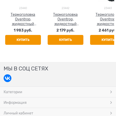
23440
23442
23443
Термоголовка
Термоголовка
Термоголо
Oventrop,
Oventrop,
Oventrop,
жидкостный
жидкостный
жидкостн
датчик, цвет белый
датчик, цвет белый
датчик, цв
1 983
 руб.
2 179
 руб.
2 461
 руб
черный
КУПИТЬ
КУПИТЬ
КУПИТЬ
МЫ В СОЦ СЕТЯХ
Категории
Информация
Личный кабинет